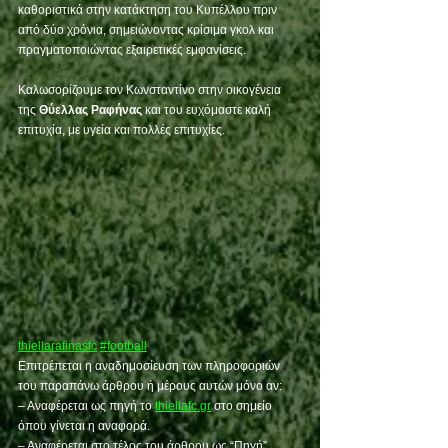
καθοριστικά στην κατάκτηση του Κυπέλλου πριν 
από δύο χρόνια, σημειώνοντας κρίσιμα γκολ και 
πραγματοποιώντας εξαιρετικές εμφανίσεις.
Καλωσορίζουμε τον Κωνσταντίνο στην οικογένεια 
της 
Θύελλας Ραφήνας
 και του ευχόμαστε καλή 
επιτυχία, με υγεία και πολλές επιτυχίες.
thiellarafinasfc
#football
Επιτρέπεται η αναδημοσίευση των πληροφοριών 
του παραπάνω άρθρου ή μέρους αυτών μόνο αν:
– Αναφέρεται ως πηγή το 
thiellafc.gr
 στο σημείο 
όπου γίνεται η αναφορά.
– Αναφέρεται στο τέλος του άρθρου ως “Πηγή”