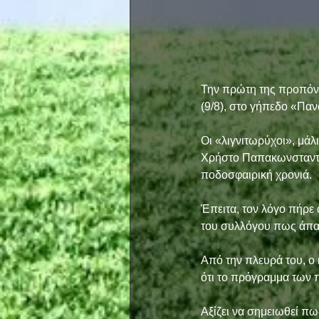
Την πρώτη της προπόνη
(9/8), στο γήπεδο «Παν
Οι «λιγνιτωρύχοι», μάλ
Χρήστο Παπακωνσταντίν
ποδοσφαιρική χρονιά.  
Έπειτα, τον λόγο πήρε 
του συλλόγου πως άπαν
Από την πλευρά του, ο
ότι το πρόγραμμα των 
Αξίζει να σημειωθεί πω