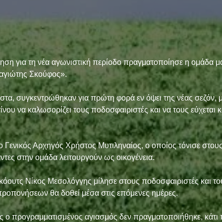
ση για τη νέα αγωνιστική περίοδο πραγματοποίησε η ομάδα μα
αγιώτης Σκούφος».  
ιστα, συγκεντρώθηκαν για πρώτη φορά εν όψει της νέας σεζόν, 
ου να καλωσορίζει τους ποδοσφαιριστές και να τους εύχεται κ
ο Γενικός Αρχηγός Χρήστος Μυτιληναίος, ο οποίος τόνισε στους
τες στην ομάδα λειτουργούν ως οικογένεια.  
 κόουτς Νίκος Μεσολόγγης μίλησε στους ποδοσφαιριστές και το
προπονήσεων θα δοθεί μέσα στις επόμενες ημέρες.  
ς ο προγραμματισμένος αγιασμός δεν πραγματοποιήθηκε, κάτι π