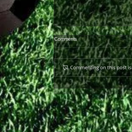
Comments
Commenting on this post isn
Πρώτη παράσταση μπροστά
στον κόσμο της!