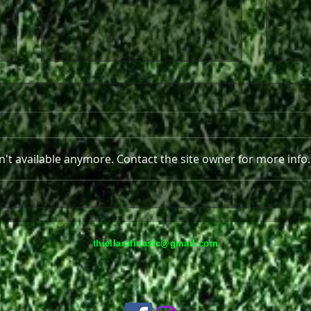
't available anymore. Contact the site owner for more info.
Στο πλευρό της Θύελλας και
Παρε
τη νέα σεζόν ο Ανδρέας
Ραφ
Πισκοπάκης
thiellarafinasfc@gmail.com