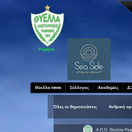
Ραφήνα
Θύελλα news
Σύλλογος
Ακαδημίες
Δ.
Όλες οι δημοσιεύσεις
Ανδρική ο
Α.Π.Ο. Θύελλα Ρα