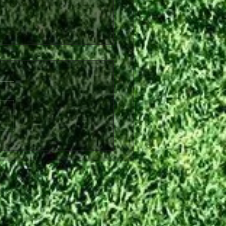
λθόν από τη Θύελλα
ήνας ο Θωμάς Ντάφλας