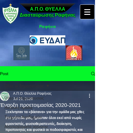
Α.Π.Ο. ΘΥΕΛΛΑ
Διασταύρωσης Ραφήνας
Ραφήνα
Post
Όλες οι δημοσιεύσεις
Α.Π.Ο. Θύελλα Ραφήνας
Όλες οι δημοσιεύσεις
Jul 21, 2020
Έναρξη προετοιμασίας 2020-2021
Ανδρική ομάδα
Ξεκίνησαν τα «βάσανα» για την ομάδα μας χθες 
Τμήματα Ακαδημιών
στο γήπεδο μας, ήμασταν όλοι εκεί από νωρίς 
φροντιστές, φυσιοθεραπευτές, διοίκηση, 
Αποτελέσματα αγώνων
προπονητές και φυσικά οι ποδοσφαιριστές και 