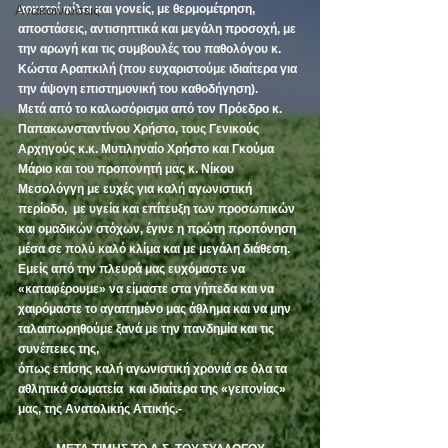
Ανακοινώσεις
αρκετοί φίλοι και γονείς, με θερμομέτρηση, 
αποστάσεις, αντισηπτικά και μεγάλη προσοχή, με 
την αρωγή και τις συμβουλές του παθολόγου κ. 
Κώστα Αραπκιλή (που ευχαριστούμε ιδιαίτερα για 
την άψογη επιστημονική του καθοδήγηση).
Μετά από το καλωσόρισμα από τον Πρόεδρο κ. 
Παπακωνσταντίνου Χρήστο, τους Γενικούς 
Αρχηγούς κ.κ. Μυτιληναίο Χρήστο και Γκούμα 
Μάριο και του προπονητή μας κ. Νίκου 
Μεσολόγγη με ευχές για καλή αγωνιστική 
περίοδο,  με υγεία και επίτευξη των προσωπικών 
και ομαδικών στόχων, έγινε η πρώτη προπόνηση 
μέσα σε πολύ καλό κλίμα και με μεγάλη διάθεση.
Εμείς από την πλευρά μας ευχόμαστε να 
«καταφέρουμε» να είμαστε στα γήπεδα και να 
χαιρόμαστε το αγαπημένο μας άθλημα και να μην 
ταλαιπωρηθούμε ξανά με την πανδημία και τις 
συνέπειες της,
όπως επίσης καλή αγωνιστική χρονιά σε όλα τα 
αθλητικά σωματεία  και ιδιαίτερα της «γειτονίας» 
μας, της Ανατολικής Αττικής.- 