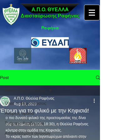
Α.Π.Ο. ΘΥΕΛΛΑ
Διασταύρωσης Ραφήνας
Ραφήνα
Post
Όλες οι δημοσιεύσεις
Α.Π.Ο. Θύελλα Ραφήνας
Όλες οι δημοσιεύσεις
Aug 13, 2020
Έτοιμη για το φιλικό με την Κηφισιά!
Ανδρική ομάδα
ο πιο δυνατό φιλικό της προετοιμασίας της δίνει 
Τμήματα Ακαδημιών
αύριο, Πέμπτη (13/08, 18:30), η Θύελλα Ραφήνας 
κόντρα στην ομάδα της Κηφισιάς.
Αποτελέσματα αγώνων
Το «κρας τεστ» των λιγνιτωρύχων απέναντι στην 