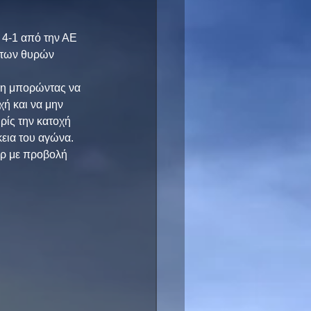
 4-1 από την ΑΕ 
 των θυρών 
 μη μπορώντας να 
ή και να μην 
ίς την κατοχή 
εια του αγώνα. 
ορ με προβολή 