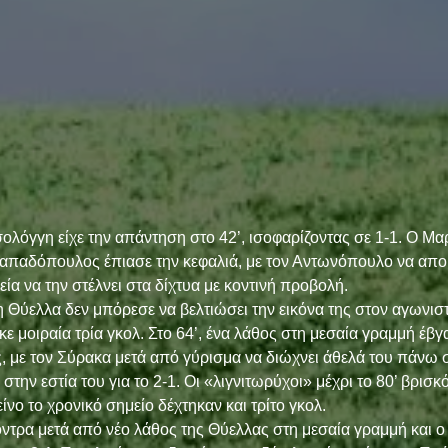
λόγγη είχε την απάντηση στο 42’, ισοφαρίζοντας σε 1-1. Ο Μαρ
Παπαδόπουλος έπιασε την κεφαλιά, με τον Αντωνόπουλο να αποκ
α να την στέλνει στα δίχτυα με κοντινή προβολή.
η Θύελλα δεν μπόρεσε να βελτιώσει την εικόνα της στον αγωνιστ
κε μοιραία τρία γκολ. Στο 64’, ένα λάθος στη μεσαία γραμμή έβγ
, με τον Σύρακα μετά από γύρισμα να διώχνει άθελά του πάνω 
στην εστία του για το 2-1. Οι «λιγνιτωρύχοι» μέχρι το 80’ βρισ
ίνο το χρονικό σημείο δέχτηκαν και τρίτο γκολ.
ντρα μετά από νέο λάθος της Θύελλας στη μεσαία γραμμή και ο