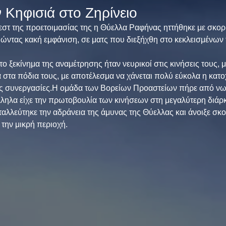
 Κηφισιά στο Ζηρίνειο
τεστ της προετοιμασίας της η Θύελλα Ραφήνας ηττήθηκε με σκορ
ώντας κακή εμφάνιση, σε ματς που διεξήχθη στο κεκλεισμένων
το ξεκίνημα της αναμέτρησης ήταν νευρικοί στις κινήσεις τους,
στα πόδια τους, με αποτέλεσμα να χάνεται πολύ εύκολα η κατοχ
ες συνεργασίες.Η ομάδα των Βορείων Προαστείων πήρε από νωρ
ληλα είχε την πρωτοβουλία των κινήσεων στη μεγαλύτερη διάρκ
εταλλεύτηκε την αδράνεια της άμυνας της Θύελλας και άνοιξε σκ
την μικρή περιοχή.