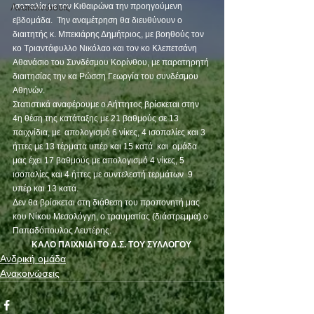
Ανακοινώσεις
ισοπαλία με τον Κιθαιρώνα την προηγούμενη 
εβδομάδα.  Την αναμέτρηση θα διευθύνουν ο 
διαιτητής κ. Μπεκιάρης Δημήτριος, με βοηθούς τον 
κο Τριαντάφυλλο Νικόλαο και τον κο Κλεπετσάνη 
Αθανάσιο του Συνδέσμου Κορίνθου, με παρατηρητή 
διαιτησίας την κα Ρώσση Γεωργία του συνδέσμου 
Αθηνών.
Στατιστικά αναφέρουμε ο Αήττητος βρίσκεται στην 
4η θέση της κατάταξης με 21 βαθμούς σε 13 
παιχνίδια, με  απολογισμό 6 νίκες, 4 ισοπαλίες και 3 
ήττες με 13 τέρματα υπέρ και 15 κατά  και  ομάδα 
μας έχει 17 βαθμούς με απολογισμό 4 νίκες, 5 
ισοπαλίες και 4 ήττες με συντελεστή τερμάτων  9 
υπέρ και 13 κατά.
Δεν θα βρίσκεται στη διάθεση του προπονητή μας 
κου Νίκου Μεσολόγγη, ο τραυματίας (διάστρεμμα) ο 
Παπαδόπουλος Λευτέρης.
ΚΑΛΟ ΠΑΙΧΝΙΔΙ ΤΟ Δ.Σ. ΤΟΥ ΣΥΛΛΟΓΟΥ
Ανδρική ομάδα
Ανακοινώσεις