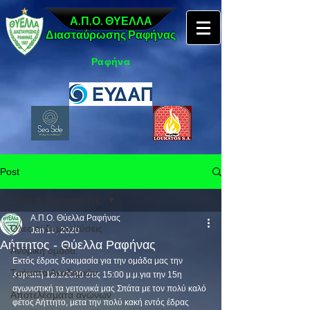
Α.Π.Ο. ΘΥΕΛΛΑ
Διασταύρωσης Ραφήνας
Ραφήνα
Post
Όλες οι δημοσιεύσεις
Α.Π.Ο. Θύελλα Ραφήνας
Όλες οι δημοσιεύσεις
Jan 10, 2020
Αήττητος - Θύελλα Ραφήνας
Ανδρική ομάδα
Εκτός έδρας δοκιμασία για την ομάδα μας την 
Τμήματα Ακαδημιών
Κυριακή 12/1/2020 στις 15:00 μ.μ.για την 15η  
αγωνιστική τα γειτονικά μας Σπάτα με τον πολύ καλό 
Αποτελέσματα αγώνων
φέτος Αήττητο, μετά την πολύ κακή εντός έδρας 