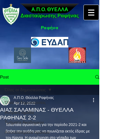
Α.Π.Ο. ΘΥΕΛΛΑ
Διασταύρωσης Ραφήνας
Ραφήνα
Post
Όλες οι δημοσιεύσεις
Α.Π.Ο. Θύελλα Ραφήνας
Όλες οι δημοσιεύσεις
Apr 12, 2022
ΑΙΑΣ ΣΑΛΑΜΙΝΑΣ - ΘΥΕΛΛΑ
Ανδρική ομάδα
ΡΑΦΗΝΑΣ 2-2
Τμήματα Ακαδημιών
Τελευταία αγωνιστική για την περίοδο 2021-2 και 
βρήκε την ομάδα μας να αγωνίζεται εκτός έδρας με 
Αποτελέσματα αγώνων
τον Αίαντα. Η αναμέτρηση στο γήπεδο των 