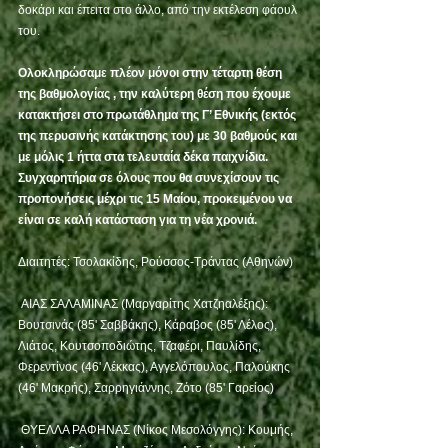
δοκάρι και έπειτα στο άλλο, από την εκτέλεση φάουλ 
του.
Ολοκληρώσαμε πλέον μόνοι στην τέταρτη θέση 
της βαθμολογίας , την καλύτερη θέση που έχουμε 
κατακτήσει στο πρωτάθλημα της Γ’ Εθνικής (εκτός 
της περυσινής κατάκτησης του) με 30 βαθμούς και 
με μόλις 1 ήττα στα τελευταία δέκα παιχνίδια.
Συγχαρητήρια σε όλους που θα συνεχίσουν τις 
προπονήσεις μέχρι τις 15 Μαίου, προκειμένου να 
είναι σε καλή κατάσταση για τη νέα χρονιά.
Διαιτητές: Τσολακίδης, Ρούσσος-Τράντας (Αθηνών)
 AIAΣ ΣΑΛΑΜΙΝΑΣ (Μαργαρίτης Χατζηαλέξης): 
Βουτσινάς (85' Σαββάκης), Κάραβος (85' Λέλος), 
Λιάτος, Κουτσοποδιώτης, Τζαφέρι, Παυλίδης, 
Φερεντίνος (46' Λέκκας), Αγγελόπουλος, Παλούκης 
(46' Μακρής), Σαρρηγιάννης, Ζότο (85' Γαρείος)
 ΘΥΕΛΛΑ ΡΑΦΗΝΑΣ (Νίκος Μεσολόγγης): Κουμής, 