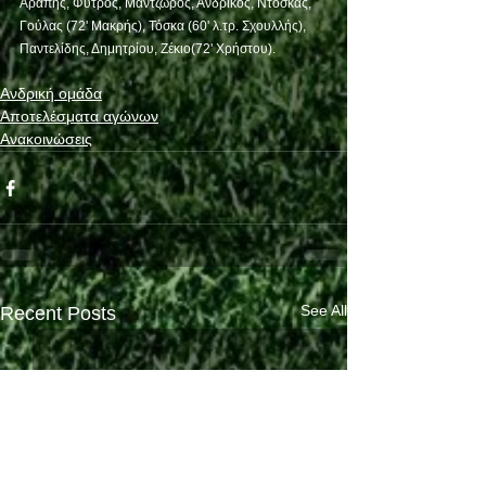
Αράπης, Φύτρος, Μαντζώρος, Ανδρίκος, Ντόσκας, 
Γούλας (72' Μακρής), Τόσκα (60' λ.τρ. Σχουλλής), 
Παντελίδης, Δημητρίου, Ζέκιο(72' Χρήστου).
Ανδρική ομάδα
Αποτελέσματα αγώνων
Ανακοινώσεις
See All
Recent Posts