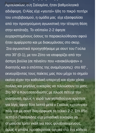
Ανακοινώσεις
Αμπελακίων, στη Σαλαμίνα, ήταν βαθμολογικά 
αδιάφορη. Ο Αίας είχε «γευτεί» ήδη το πικρό ποτήρι 
του υποβιβασμού, η ομάδα μας  είχε εξασφαλίσει 
από την προηγούμενη αγωνιστική την τέταρτη θέση 
στην κατάταξη. Το ισόπαλο 2-2 άφησε 
ευχαριστημένους όσους το παρακολούθησαν αφού 
ήταν αμφίρροπο και με διακυμάνσεις στο σκορ.
 Στα αγωνιστικά προηγηθήκαμε με σουτ του Γούλα 
στο 30' (0-1), με τον Ζότο να ισοφαρίζει από την 
άσπρη βούλα (σε πέναλτυ που «ανακάλυψαν» ο 
διαιτητής και ο επόπτης της αναμέτρησης)  στο 60' , 
εκνευρίζοντας τους παίκτες μας που μέχρι το σημείο 
εκείνο είχαν την καθολική υπεροχή και είχαν χάσει 
πολλές και μεγάλες ευκαιρίες να τελειώσουν το ματς. 
Στο 60' ο Κουτσοποδιώτης με πλασέ πέτυχε την 
ανατροπή, όμως η χαρά των γηπεδούχων κράτησε 
για λίγο, αφού δύο λεπτά μετά ο Γούλας «χτύπησε» 
πάλι και με σουτ διαμόρφωσε το τελικό 2-2. Στο 85ο 
λεπτό ο Παντελίδης είχε μοναδική ευκαιρία να 
σημειώσει τρίτο γκολ για τους φιλοξενούμενους, 
όμως η μπάλα προσέκρουσε αρχικά στο ένα κάθετο 