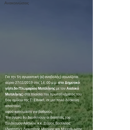
Ανακοινώσεις
Για την 6η αγωνιστική (εξ αναβολής) αγωνίζεται 
αύριο 27/11/2019 στις 14: 00 μ.μ. 
στο Δημοτικό 
γήπεδο Πλωμαρίου Μυτιλήνης
 με τον 
Αιολικό 
Μυτιλήνης
) στα πλαίσια του πρωταθλήματος του 
6ου ομίλου της Γ’ Εθνική, σε μια πολύ δύσκολη 
αποστολή
αφού καιγόμαστε για βαθμούς.
Τον αγώνα θα διευθύνουν οι διαιτητές του 
Συνδέσμου Αθηνών  κ.κ. Στάμος Βασίλειος 
(διαιτητής), Λιαμπότης Μαρίνος και Μαραθωνίτης 