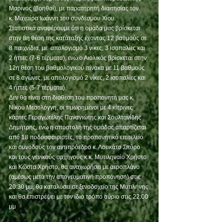
Μαρίνος (βοηθοί), με παρατηρητή διαιτησίας τον
κ. Μαχαίρα Ιωάννη του συνδέσμου Χίου.
Στατιστικά αναφέρουμε ότι η ομάδα μας βρίσκεται 
στην 8η θέση της κατάταξης έχοντας 12 βαθμούς σε 
8 παιχνίδια, με  απολογισμό 3 νίκες, 3 ισοπαλίες και 
2 ήττες (7-6 τέρματα), ενώ ο Αιολικός βρίσκεται στην 
12η θέση του βαθμολογικού πίνακα με 11 βαθμούς 
σε 8 αγώνες, με απολογισμό 2 νίκες, 2 ισοπαλίες και 
4 ήττες (5-7 τέρματα).
Δεν θα είναι στη διάθεση του προπονητή μας κ. 
Νίκου Μεσολόγγη, οι τιμωρημένοι με 4 κίτρινες 
κάρτες Γεραγωτέλης Παναγιώτης και Σουλτανίδης 
Δημήτρης, ενώ η αποστολή της ομάδας απαρτίζεται 
από 18 ποδοσφαιριστές, το προπονητικό επιτελείο 
και συνοδούς τον αντιπρόεδρο κ. Λουκάτο Σπύρο 
και τους γενικούς αρχηγούς κ.κ. Μυτιληναίο Χρήστο 
και Κώστα Χρήστο, θα αναχωρήσει με αεροπλάνο
(αμέσως μετά την απογευματινή προπόνηση) στις 
20:30 μμ, θα καταλύσει σε ξενοδοχείο της Μυτιλήνης 
και θα επιστρέψει με τον ίδιο τρόπο αύριο στις 22:00 
μμ