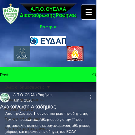
Α.Π.Ο. ΘΥΕΛΛΑ
Διασταύρωσης Ραφήνας
Ραφήνα
Post
Όλες οι δημοσιεύσεις
Α.Π.Ο. Θύελλα Ραφήνας
Όλες οι δημοσιεύσεις
Jun 3, 2020
Ανακοίνωση Ακαδημίας
Ανδρική ομάδα
Από την Δευτέρα 1 Ιουνίου, και μετά την οδηγία της 
Τμήματα Ακαδημιών
Γενικής Γραμματείας Αθλητισμού για την Γ΄ φάση 
της ασφαλής άσκησης σε οργανωμένους αθλητικούς 
Αποτελέσματα αγώνων
χώρους και τηρώντας τις οδηγίες του ΕΟΔΥ, 