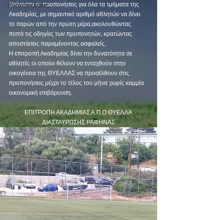
Ανακοινώσεις
ξεκίνησαν οι προπονήσεις για όλα τα τμήματα της 
Ακαδημίας, με σημαντικό αριθμό αθλητών να δίνει 
το παρών από την πρώτη μέρα,ακολουθώντας 
πιστά τις οδηγίες των προπονητών, κρατώντας 
αποστάσεις παραμένοντας ασφαλείς.
Η επιτροπή Ακαδημίας δίνει την δυνατότητα σε 
αθλητές οι οποίοι θέλουν να ενταχθούν στην 
οικογένεια της ΘΥΕΛΛΑΣ να προσέλθουν στις 
προπονήσεις μέχρι το τέλος του μήνα χωρίς καμμία 
οικονομική επιβάρυνση.
ΕΠΙΤΡΟΠΗ ΑΚAΔΗΜΙΑΣ Α.Π.Ο ΘΥΕΛΛΑ 
ΔΙΑΣΤΑΥΡΩΣΗΣ ΡΑΦΗΝΑΣ