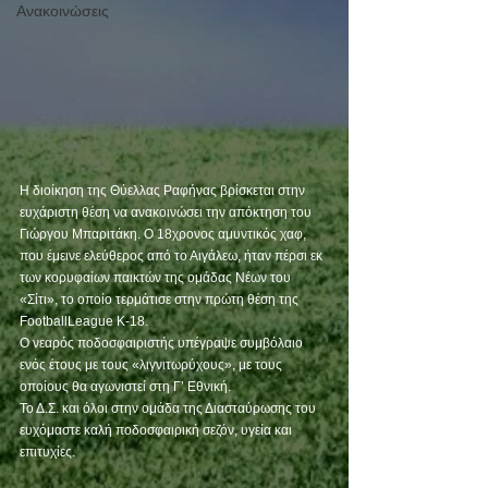
Ανακοινώσεις
Η διοίκηση της Θύελλας Ραφήνας βρίσκεται στην 
ευχάριστη θέση να ανακοινώσει την απόκτηση του 
Γιώργου Μπαριτάκη. Ο 18χρονος αμυντικός χαφ, 
που έμεινε ελεύθερος από το Αιγάλεω, ήταν πέρσι εκ 
των κορυφαίων παικτών της ομάδας Νέων του 
«Σίτι», το οποίο τερμάτισε στην πρώτη θέση της 
FootballLeague Κ-18.
Ο νεαρός ποδοσφαιριστής υπέγραψε συμβόλαιο 
ενός έτους με τους «λιγνιτωρύχους», με τους 
οποίους θα αγωνιστεί στη Γ’ Εθνική.
Το Δ.Σ. και όλοι στην ομάδα της Διασταύρωσης του 
ευχόμαστε καλή ποδοσφαιρική σεζόν, υγεία και 
επιτυχίες.