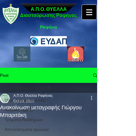
Α.Π.Ο. ΘΥΕΛΛΑ
Διασταύρωσης Ραφήνας
Ραφήνα
Post
Όλες οι δημοσιεύσεις
Α.Π.Ο. Θύελλα Ραφήνας
Όλες οι δημοσιεύσεις
Oct 23, 2020
Ανακοίνωση μεταγραφής Γιώργου
Ανδρική ομάδα
Μπαριτάκη
Τμήματα Ακαδημιών
Αποτελέσματα αγώνων