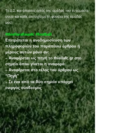
Το Δ.Σ. και άπαντες εντός της ομάδας του ευχόμαστε 
υγεία και κάθε επιτυχία με τη φανέλα της ομάδας 
μας!
#thiellarafinasfc
#football
Επιτρέπεται η αναδημοσίευση των 
πληροφοριών του παραπάνω άρθρου ή 
μέρους αυτών μόνο αν:
– Αναφέρεται ως πηγή το thiellafc.gr στο 
σημείο όπου γίνεται η αναφορά.
– Αναφέρεται στο τέλος του άρθρου ως 
“Πηγή”
– Σε ένα από τα δύο σημεία υπάρχει 
ενεργός σύνδεσμος