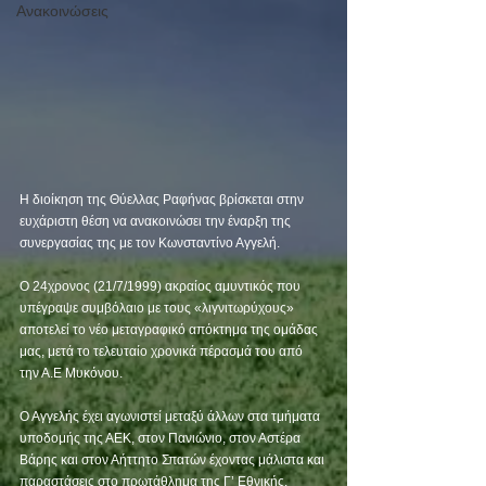
Ανακοινώσεις
Η διοίκηση της Θύελλας Ραφήνας βρίσκεται στην 
ευχάριστη θέση να ανακοινώσει την έναρξη της 
συνεργασίας της με τον Κωνσταντίνο Αγγελή. 
Ο 24χρονος (21/7/1999) ακραίος αμυντικός που 
υπέγραψε συμβόλαιο με τους «λιγνιτωρύχους» 
αποτελεί το νέο μεταγραφικό απόκτημα της ομάδας 
μας, μετά το τελευταίο χρονικά πέρασμά του από 
την Α.Ε Μυκόνου. 
Ο Αγγελής έχει αγωνιστεί μεταξύ άλλων στα τμήματα 
υποδομής της ΑΕΚ, στον Πανιώνιο, στον Αστέρα 
Βάρης και στον Αήττητο Σπατών έχοντας μάλιστα και 
παραστάσεις στο πρωτάθλημα της Γ’ Εθνικής. 