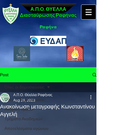
Α.Π.Ο. ΘΥΕΛΛΑ
Διασταύρωσης Ραφήνας
Ραφήνα
Post
Όλες οι δημοσιεύσεις
Α.Π.Ο. Θύελλα Ραφήνας
Όλες οι δημοσιεύσεις
Aug 29, 2023
Ανακοίνωση μεταγραφής Κωνσταντίνου
Ανδρική ομάδα
Αγγελή
Τμήματα Ακαδημιών
Αποτελέσματα αγώνων