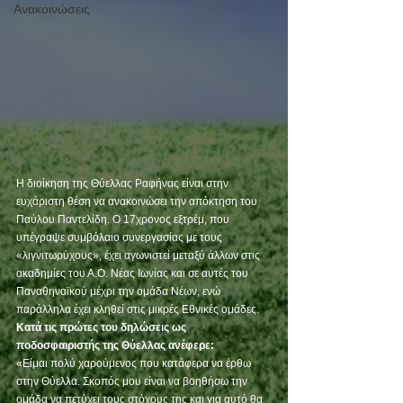
Ανακοινώσεις
Η διοίκηση της Θύελλας Ραφήνας είναι στην 
ευχάριστη θέση να ανακοινώσει την απόκτηση του 
Παύλου Παντελίδη. Ο 17χρονος εξτρέμ, που 
υπέγραψε συμβόλαιο συνεργασίας με τους 
«λιγνιτωρύχους», έχει αγωνιστεί μεταξύ άλλων στις 
ακαδημίες του Α.Ο. Νέας Ιωνίας και σε αυτές του 
Παναθηναϊκού μέχρι την ομάδα Νέων, ενώ 
παράλληλα έχει κληθεί στις μικρές Εθνικές ομάδες.
Κατά τις πρώτες του δηλώσεις ως 
ποδοσφαιριστής της Θύελλας ανέφερε:
«Είμαι πολύ χαρούμενος που κατάφερα να έρθω 
στην Θύελλα. Σκοπός μου είναι να βοηθήσω την 
ομάδα να πετύχει τους στόχους της και για αυτό θα 