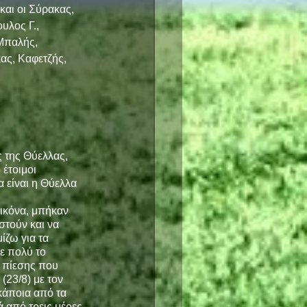
αι οι Σύρακας, 
λος Γ., 
Μπαλής, 
ς, Καφετζής, 
 της Θύελλας, 
έτοιμοι 
 είναι η Θύελλα 
εικόνα, μπήκαν 
στούν και να 
ζω για τα 
ε πολύ το 
ς πίεσης που 
(23/8) με τον 
κάποια από τα 
ά από τρεις μέρες.