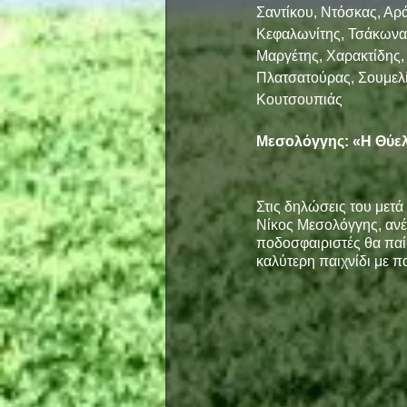
Σαντίκου, Ντόσκας, Αρ
Κεφαλωνίτης, Τσάκωνας
Μαργέτης, Χαρακτίδης,
Πλατσατούρας, Σουμελί
Κουτσουπιάς
Μεσολόγγης: «Η Θύελλ
Στις δηλώσεις του μετά
Νίκος Μεσολόγγης, ανέφ
ποδοσφαιριστές θα παί
καλύτερη παιχνίδι με πα