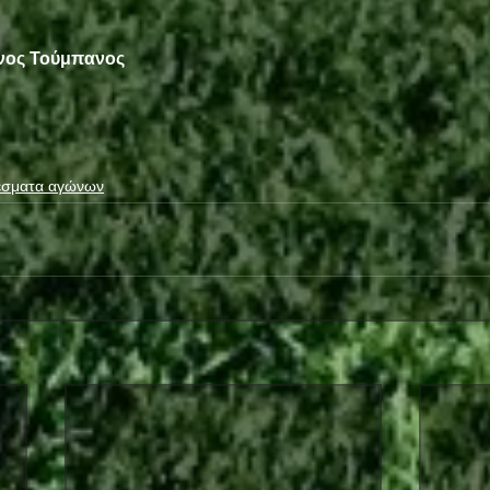
νος Τούμπανος
έσματα αγώνων