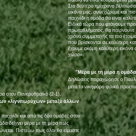
Στο δεύτερο ημίχρονο βελτιώσαμ
εικόνα μας, συνεχίζουμε και πισ
παιχνίδι η ομάδα θα είναι καλύτ
Ειδικά τώρα που φτάνουμε προς
πρωταθλήματος, θα παίρνουνε 
χρόνο συμμετοχής τα πιο έτοιμα
που βρίσκονται σε καλύτερη κα
έχουμε ακόμη καλύτερη εικόνα 
χώρο».
"Μέρα με τη μέρα η ομάδα
Δηλώσεις παραχώρησε ο Παύλο
μετά το νικηφόρο φιλικό προετο
α στον Πανερυθραϊκό (2-1).
των «λιγνιτωρύχων» μεταξύ άλλων 
παιχνίδι και από τις δύο ομάδες στον 
δα δείχνει μέρα με τη μέρα πως 
ιώνεται. Πιστεύω πως όλοι θα είμαστε 