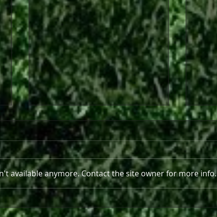
't available anymore. Contact the site owner for more info.
Στο πλευρό της Θύελλας και
Παρε
τη νέα σεζόν ο Ανδρέας
Ραφ