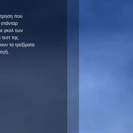
έτρηση που 
 στάνταρ 
ε γκολ των 
τεστ της 
ουν τα τρεξίματα 
ποχή.