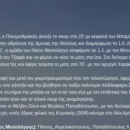
, ο Πανερυθραϊκός άνοιξε το σκορ στο 25’ με κεφαλιά του Μπαμ
την αδράνεια της άμυνας της Θύελλας και διαμόρφωσε το 1-0. Δ
5’, η ομάδα του Νίκου Μεσολόγγη ισοφάρισε σε 1-1, με τον Μπο
τον Τζαφάι και να φέρνει εκ νέου το ματς στα ίσα. Στο δεύτερο 
κόνα της και έφερε τούμπα το ματς στο 70’, με τον αρχηγό Χαρα
οφή του μετά τον μικροτραυματισμό που τον ταλαιπώρησε, έφερ
υ στο γήπεδο και την βοήθησε να παίξει καλύτερο ποδόσφαιρο.Στ
σωτήρια την μπάλα σε τετ-α-τετ που είχε με τον επιθετικό του
οποίο ήταν και το τελικό σκορ της αναμέτρησης.
αν οι Μέλβιν Ζέκιο και Μιχάλης Παπαδόπουλος, με τον δεύτερο
χές εντός έδρας φιλικό της Κυριακής (30/8) κόντρα στη Νέα Αρ
ος Μεσολόγγης): 
Πάντος, Αγγελακόπουλος, Παπαδόπουλος Λ.