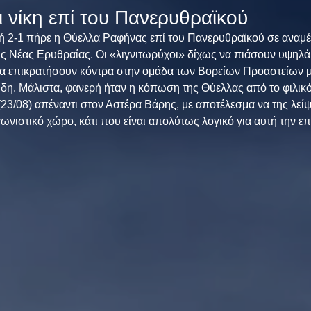
 νίκη επί του Πανερυθραϊκού
πή 2-1 πήρε η Θύελλα Ραφήνας επί του Πανερυθραϊκού σε αναμ
ης Νέας Ερυθραίας. Οι «λιγνιτωρύχοι» δίχως να πιάσουν υψηλά
 επικρατήσουν κόντρα στην ομάδα των Βορείων Προαστείων μ
δη. Μάλιστα, φανερή ήταν η κόπωση της Θύελλας από το φιλικό 
3/08) απέναντι στον Αστέρα Βάρης, με αποτέλεσμα να της λείψ
ωνιστικό χώρο, κάτι που είναι απολύτως λογικό για αυτή την ε