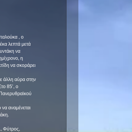
παλούκα , ο 
έκα λεπτά μετά 
υντάκη να 
ημίχρονο, η 
κτίδη να σκοράρει 
ε άλλη αύρα στην 
ο 85’, ο 
 Πανερυθραϊκού 
 να αναμένεται 
τάκη.
, Φύτρος, 