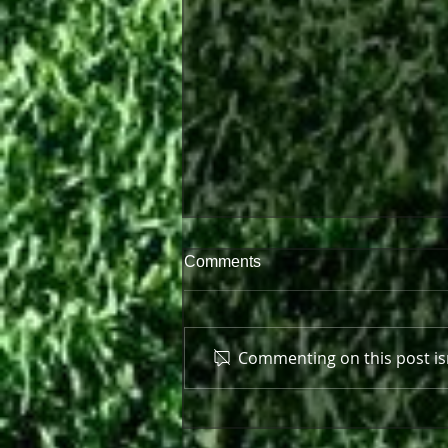
Comments
Commenting on this post isn
Πρώτη παράσταση μπροστά
στον κόσμο της!