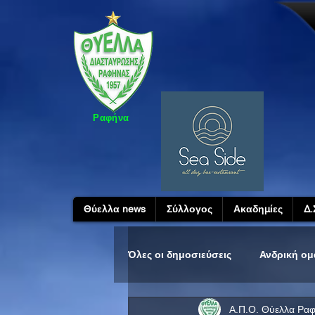
Ραφήνα
Θύελλα news
Σύλλογος
Ακαδημίες
Δ.
Όλες οι δημοσιεύσεις
Ανδρική ο
Α.Π.Ο. Θύελλα Ρα