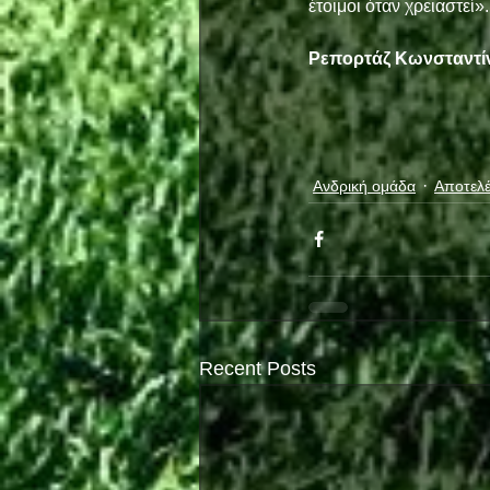
έτοιμοι όταν χρειαστεί».
Ρεπορτάζ Κωνσταντί
Ανδρική ομάδα
Αποτελ
Recent Posts