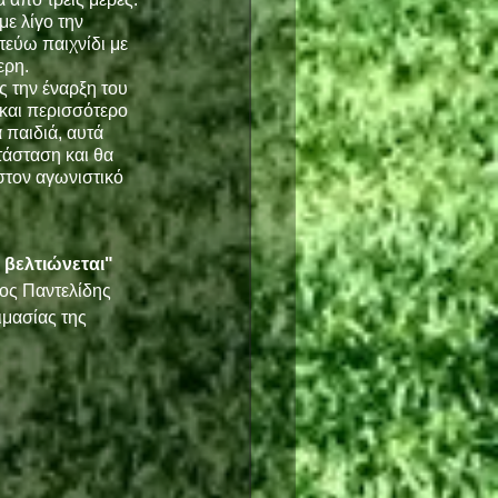
ε λίγο την 
τεύω παιχνίδι με 
ερη.
 την έναρξη του 
και περισσότερο 
 παιδιά, αυτά 
τάσταση και θα 
στον αγωνιστικό 
 βελτιώνεται"
ς Παντελίδης 
ιμασίας της 