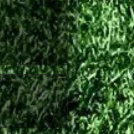
λθόν από τη Θύελλα
ήνας ο Θωμάς Ντάφλας