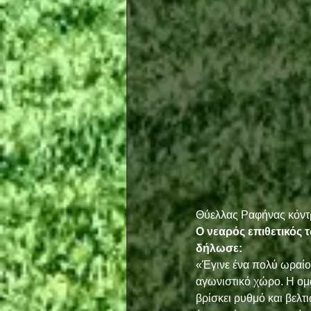
Θύελλας Ραφήνας κόντρ
Ο νεαρός επιθετικός 
δήλωσε:
«Έγινε ένα πολύ ωραίο 
αγωνιστικό χώρο. Η ομά
βρίσκει ρυθμό και βελτ