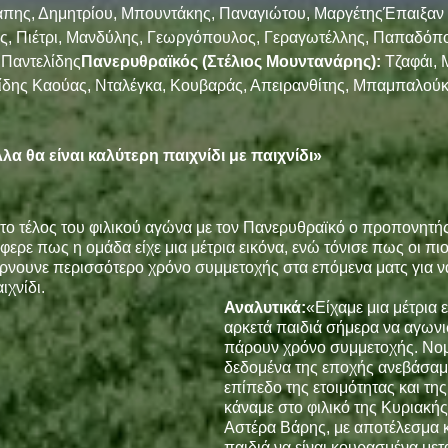
άπης, Δημητρίου, Μπουντάκης, Παναγιώτου, ΜαργέτηςΈπαιξαν κ
, Πιέτρι, Μανδύλης, Γεωργόπουλος, Γεραγωτέλλης, Παπαδόπου
 Παντελίδης
Πανερυθραϊκός (Στέλιος Μουντανάρης): 
Τζαφάι, 
δης Καούας, Νταλέγκα, Κουβαράς, Απειρανθίτης, Μπαμπαλούκα
α θα είναι καλύτερη παιχνίδι με παιχνίδι»
 το τέλος του φιλικού αγώνα με τον Πανερυθραϊκό ο προπονητής
ερε πως η ομάδα είχε μια μέτρια εικόνα, ενώ τόνισε πως οι πιο 
ρνουνε περισσότερο χρόνο συμμετοχής στα επόμενα ματς για να
ιχνίδι.
Αναλυτικά:
«Είχαμε μια μέτρια 
αρκετά παιδιά σήμερα να αγωνι
πάρουν χρόνο συμμετοχής. Νομί
δεδομένα της εποχής ανεβάσαμ
επίπεδο της ετοιμότητας και τη
κάναμε στο φιλικό της Κυριακής 
Αστέρα Βάρης, με αποτέλεσμα 
παιδιά να είναι κουρασμένα μετ