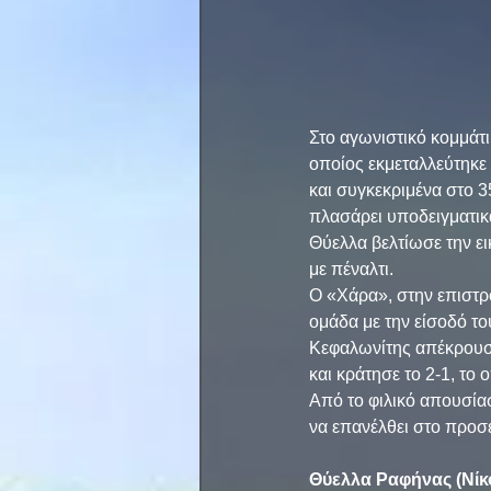
Στο αγωνιστικό κομμάτι
οποίος εκμεταλλεύτηκε 
και συγκεκριμένα στο 3
πλασάρει υποδειγματικά 
Θύελλα βελτίωσε την ει
με πέναλτι.
Ο «Χάρα», στην επιστρ
ομάδα με την είσοδό το
Κεφαλωνίτης απέκρουσε 
και κράτησε το 2-1, το 
Από το φιλικό απουσίασ
να επανέλθει στο προσε
Θύελλα Ραφήνας (Νίκ