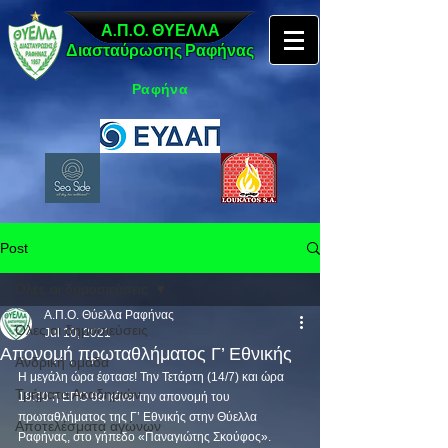
Α.Π.Ο. ΘΥΕΛΛΑ
Διασταύρωσης Ραφήνας
Ραφήνα
Post
Όλες οι δημοσιεύσεις
Α.Π.Ο. Θύελλα Ραφήνας
Όλες οι δημοσιεύσεις
Jul 10, 2021
Απονομή πρωταθλήματος Γ’ Εθνικής
Ανδρική ομάδα
Η μεγάλη ώρα έφτασε! Την Τετάρτη (14/7) και ώρα 
Τμήματα Ακαδημιών
18:30 η ΕΠΟ θα κάνει την απονομή του 
πρωταθλήματος της Γ’ Εθνικής στην Θύελλα 
Αποτελέσματα αγώνων
Ραφήνας, στο γήπεδο «Παναγιώτης Σκούφος». 