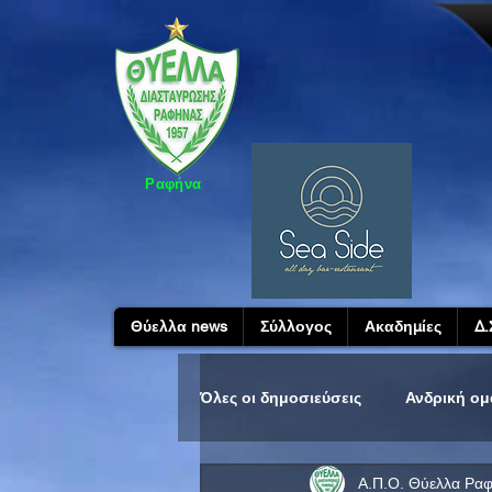
Ραφήνα
Θύελλα news
Σύλλογος
Ακαδημίες
Δ.
Όλες οι δημοσιεύσεις
Ανδρική ο
Α.Π.Ο. Θύελλα Ρα