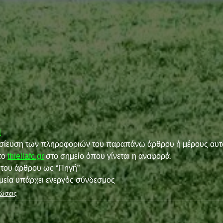
l
οσίευση των πληροφοριών του παραπάνω άρθρου ή μέρους αυτ
ο 
thiellafc.gr
 στο σημείο όπου γίνεται η αναφορά.
ς του άρθρου ως “Πηγή”
ημεία υπάρχει ενεργός σύνδεσμος
ώσεις