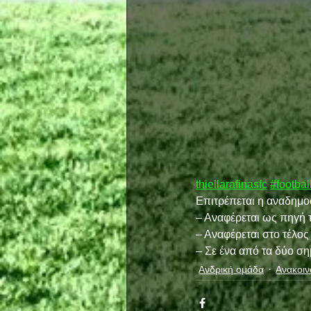
thiellarafinasfc
#footbal
Επιτρέπεται η αναδημ
– Αναφέρεται ως πηγή τ
– Αναφέρεται στο τέλο
– Σε ένα από τα δύο σ
Ανδρική ομάδα
Ανακοιν