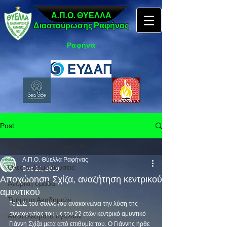
Α.Π.Ο. ΘΥΕΛΛΑ
Διασταύρωσης Ραφήνας
Ραφήνα
Post
Όλες οι δημοσιεύσεις
Α.Π.Ο. Θύελλα Ραφήνας
Όλες οι δημοσιεύσεις
Dec 21, 2019
Αποχώρηση Σχίζα, αναζήτηση κεντρικού
Ανδρική ομάδα
αμυντικού
Τμήματα Ακαδημιών
Το Δ.Σ. του συλλόγου ανακοινώνει την λύση της 
συνεργασίας του με τον 22 ετών κεντρικό αμυντικό 
Αποτελέσματα αγώνων
Γιάννη Σχίζα μετά από επιθυμία του. Ο Γιάννης ήρθε 