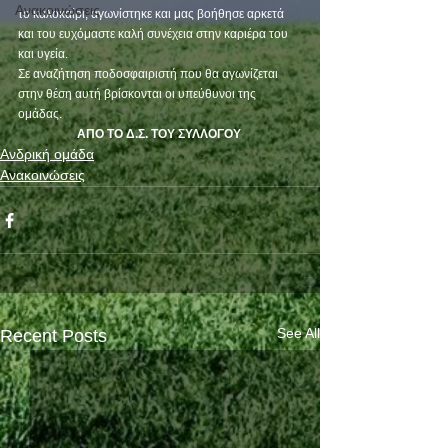
Ανακοινώσεις
το καλοκαίρι, αγωνίστηκε και μας βοήθησε αρκετά 
και του ευχόμαστε καλή συνέχεια στην καριέρα του 
και υγεία.
Σε αναζήτηση ποδοσφαιριστή που θα αγωνίζεται 
στην θέση αυτή βρίσκονται οι υπεύθυνοι της 
ομάδας.
ΑΠΟ ΤΟ Δ.Σ. ΤΟΥ ΣΥΛΛΟΓΟΥ
Ανδρική ομάδα
Ανακοινώσεις
See All
Recent Posts