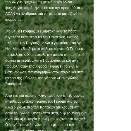
των «λιγνιτωρύχων» τη φετινή σεζόν έδωσε 
ψυχολογία, παρά την πίεση και την προσπάθεια του 
ΑΟΑΝ να αντιδράσει και να φέρει το ματς ξανά σε 
ισορροπία. 
Στο 64’, ο Γκούμας με εξαιρετική κάθετη πάσα 
έβγαλε σε θέση τετ α τετ τον Παντελίδη, εκείνος 
πλάσαρε τον Γιαγκιόζη, αλλά ο γκολκίπερ του Αγίου 
Νικολάου έδιωξε με το πόδι σε κόρνερ. Ο Γκούμας 
το εκτέλεσε, ο Χίσο έστειλε την μπάλα στο αριστερό 
δοκάρι με κεφαλιά και ο Παντελίδης με κοντινή 
προβολή στην επαναφορά «έγραψε» το 2-0, εν 
μέσω έξαλλων πανηγυρισμών στον πάγκο και στην 
εξέδρα της Θύελλας, στο γήπεδο «Παναγιώτης 
Σκούφος». 
Από εκεί και πέρα, οι «λιγνιτωρύχοι» απείλησαν με 
απευθείας εκτέλεση φάουλ του Γκούμα στο 80’, 
αλλά ο γκολκίπερ των Κρητικών απέκρουσε στη 
δεξιά του γωνία. Πέντε λεπτά μετά, οι φιλοξενούμενοι 
είχαν διπλή ευκαιρία για να μπουν ξανά στο παιχνίδι. 
Ο Μηνάς έκανε διαγώνιο σουτ μέσα από την 
περιοχή, ο Κουμής απέκρουσε και στην επαναφορά 