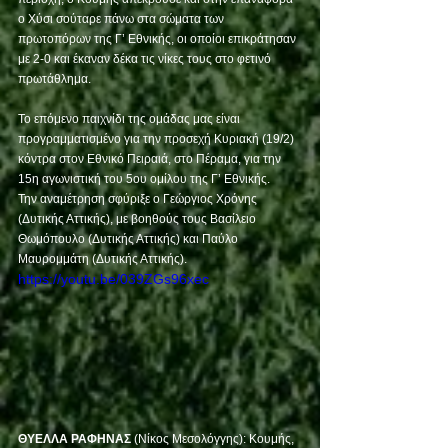
ο Χύσι σούταρε πάνω στα σώματα των 
πρωτοπόρων της Γ’ Εθνικής, οι οποίοι επικράτησαν 
με 2-0 και έκαναν δέκα τις νίκες τους στο φετινό 
πρωτάθλημα. 
Το επόμενο παιχνίδι της ομάδας μας είναι 
προγραμματισμένο για την προσεχή Κυριακή (19/2) 
κόντρα στον Εθνικό Πειραιά, στο Πέραμα, για την 
15η αγωνιστική του 5ου ομίλου της Γ’ Εθνικής. 
Την αναμέτρηση σφύριξε ο Γεώργιος Χρόνης 
(Δυτικής Αττικής), με βοηθούς τους Βασίλειο 
Θωμόπουλο (Δυτικής Αττικής) και Παύλο 
Μαυρομμάτη (Δυτικής Αττικής).
https://youtu.be/039ZGs96xec
ΘΥΕΛΛΑ ΡΑΦΗΝΑΣ
 (Νίκος Μεσολόγγης): Kουμής, 