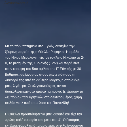
Ανακοινώσεις
Με το πόδι πατημένο στο... γκάζι συνεχίζει την 
ξέφρενη πορεία της η Θύελλα Ραφήνας! Η ομάδα 
του Νίκου Μεσολόγγη νίκησε τον Άγιο Νικόλαο με 2-
0, το μεσημέρι της Κυριακής (12/2) και παρέμεινε 
στην κορυφή του 5ου ομίλου της Γ’ Εθνικής με 30 
βαθμούς, αυξάνοντας στους πέντε πόντους τη 
διαφορά της από τη δεύτερη Μαρκό, η οποία έχει 
ματς λιγότερο. Οι «λιγνιτωρύχοι», αν και 
δυσκολεύτηκαν στο πρώτο ημίχρονο, ξεπέρασαν το 
«εμπόδιο» των Κρητικών στο δεύτερο μέρος, χάρη 
σε δύο γκολ από τους Χίσο και Παντελίδη!
Η Θύελλα προσπάθησε να μπει δυνατά και είχε την 
πρώτη καλή ευκαιρία του ματς στο 4’. Ο Γκούμας 
εκτέλεσε φάουλ από τα αριστερά, οι φιλοξενούμενοι 