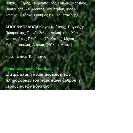
Νάκας, Φύτρος, Γεωργόπουλος, Γούλας, Μαρτίνος, 
Παντελίδης (74΄ Αράπης), Δημητρίου, Χίσο (88΄ 
Σαντίκου), Τόσκα, Γκούμας (90΄ Σουλτανίδης).
ΑΓΙΟΣ ΝΙΚΟΛΑΟΣ
 (Γιώργος Κούτσης): Γιαγκιόζης, 
Πιθαρούλης, Τσανάι, Ζέλιος, Δολαψάκης, Χύσι, 
Φουκαράκης, Πλούσης (70’ Κότσις), Μηνάς, 
Μελισσόπουλος, Λίτσκας (29′ λ.τρ. Μποτέ).
Κωνσταντίνος Τούμπανος
#thiellarafinasfc
#football
Επιτρέπεται η αναδημοσίευση των 
πληροφοριών του παραπάνω άρθρου ή 
μέρους αυτών μόνο αν:
– Αναφέρεται ως πηγή το thiellafc.gr στο 
σημείο όπου γίνεται η αναφορά.
– Αναφέρεται στο τέλος του άρθρου ως 
“Πηγή”
– Σε ένα από τα δύο σημεία υπάρχει 
ενεργός σύνδεσμος
Ανδρική ομάδα