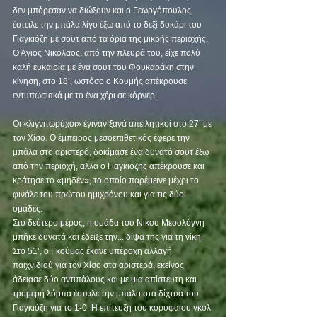
δεν μπόρεσαν να διώξουν και ο Γεωργόπουλος 
έστειλε την μπάλα λίγο έξω από το δεξί δοκάρι του 
Γιαγκιόζη με σουτ από τα όρια της μικρής περιοχής. 
Ο Άγιος Νικόλαος, από την πλευρά του, είχε πολύ 
καλή ευκαιρία με ένα σουτ του Φουκαράκη στην 
κίνηση, στο 18’, ωστόσο ο Κουμής απέκρουσε 
εντυπωσιακά με το ένα χέρι σε κόρνερ. 
Οι «λιγνιτωρύχοι» έγιναν ξανά απειλητικοί στο 27’ με 
τον Χίσο. Ο έμπειρος μεσοεπιθετικός έφερε την 
μπάλα στο αριστερό, δοκίμασε ένα δυνατό σουτ έξω 
από την περιοχή, αλλά ο Γιαγκιόζης απέκρουσε και 
κράτησε το «μηδέν», το οποίο παρέμεινε μέχρι το 
φινάλε του πρώτου ημιχρόνου και για τις δύο 
ομάδες. 
Στο δεύτερο μέρος, η ομάδα του Νίκου Μεσολόγγη 
μπήκε δυνατά και έδειξε την... δίψα της για τη νίκη. 
Στο 51’, ο Γκούμας έκανε υπέροχη αλλαγή 
παιχνιδιού για τον Χίσο στα αριστερά, εκείνος 
άδειασε δύο αντιπάλους και με μία απίστευτη και 
τρομερή λόμπα έστειλε την μπάλα στα δίχτυα του 
Γιαγκιόζη για το 1-0. Η επίτευξη του κορυφαίου γκολ 