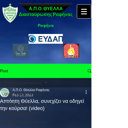
Α.Π.Ο. ΘΥΕΛΛΑ
Διασταύρωσης Ραφήνας
Ραφήνα
Post
Όλες οι δημοσιεύσεις
Α.Π.Ο. Θύελλα Ραφήνας
Όλες οι δημοσιεύσεις
Feb 13, 2023
Απτόητη Θύελλα, συνεχίζει να οδηγεί
Ανδρική ομάδα
την κούρσα! (video)
Τμήματα Ακαδημιών
Αποτελέσματα αγώνων