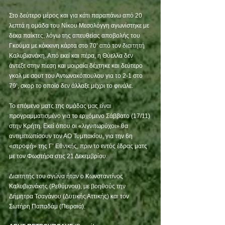
Στο δεύτερο μέρος και για κάτι παραπάνω από 20 
λεπτά η ομάδα του Νίκου Μεσολόγγη αγωνίστηκε με 
δέκα παίκτες, λόγω της απευθείας αποβολής του 
Γκούμα με κόκκινη κάρτα στο 70’ από τον διαιτητή 
Καλυβιανάκη. Από εκεί και πέρα, η Θύελλα δεν 
άντεξε στην πίεση και μοιραία δέχτηκε και δεύτερο 
γκολ με σουτ του Αντωνακόπουλου για το 2-1 στο 
79’, σκορ το οποίο δεν άλλαξε μέχρι το φινάλε. 
To επόμενο ματς της ομάδας μας είναι 
προγραμματισμένο για το ερχόμενο Σάββατο (17/11) 
στην Κρήτη. Εκεί όπου οι «λιγνιτωρύχοι» θα 
αντιμετωπίσουν τον ΑΟ Τυμπακίου, για την 6η 
«στροφή» της Γ’ Εθνικής, πριν το εντός έδρας ματς 
με τον Φωστήρα στις 21 Δεκεμβρίου. 
Διαιτητής του αγώνα ήταν ο Κωνσταντίνος 
Καλυβιανάκης (Ρεθύμνου), με βοηθούς την 
Δήμητρα Τσαγάνου (Δυτικής Αττικής) και τον 
Σωτήρη Παπαδάμ (Πειραιά).