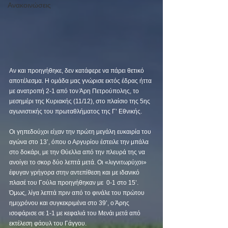
Ανακοινώσεις
Αν και προηγήθηκε, δεν κατάφερε να πάρει θετικό 
αποτέλεσμα. Η ομάδα μας γνώρισε εκτός έδρας ήττα 
με ανατροπή 2-1 από τον Άρη Πετρούπολης, το 
μεσημέρι της Κυριακής (11/12), στο πλαίσιο της 5ης 
αγωνιστικής του πρωταθλήματος της Γ’ Εθνικής. 
Οι γηπεδούχοι είχαν την πρώτη μεγάλη ευκαιρία του 
αγώνα στο 13’, όπου ο Αργυρίου έστειλε την μπάλα 
στο δοκάρι, με την Θύελλα από την πλευρά της να 
ανοίγει το σκορ δύο λεπτά μετά. Οι «λιγνιτωρύχοι» 
έφυγαν γρήγορα στην αντεπίθεση και με ιδανικό 
πλασέ του Γούλα προηγήθηκαν με  0-1 στο 15’. 
Όμως, λίγα λεπτά πριν από το φινάλε του πρώτου 
ημιχρόνου και συγκεκριμένα στο 39’, ο Άρης 
ισοφάρισε σε 1-1 με κεφαλιά του Μενάι μετά από 
εκτέλεση φάουλ του Γάγγου. 