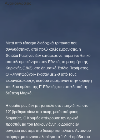
Ανακοινώσεις
Μετά από τέσσερα διαδοχικά τρίποντα που 
συνδυάστηκαν από πολύ καλές εμφανίσεις, η 
Θύελλα Ραφήνας δεν κατάφερε να πάρει ένα θετικό 
αποτέλεσμα κόντρα στον Εθνικό, το μεσημέρι της 
Κυριακής (19/2), στο Δημοτικό Στάδιο Περάματος. 
Οι «λιγνιτωρύχοι» έχασαν με 2-0 από τους 
«κυανόλευκους», ωστόσο παρέμειναν στην κορυφή 
του 5ου ομίλου της Γ’ Εθνικής και στο +3 από τη 
δεύτερη Μαρκό. 
Η ομάδα μας δεν μπήκε καλά στο παιχνίδι και στο 
12’ βρέθηκε πίσω στο σκορ, μετά από φάση 
διαρκείας. Ο Κουμής απέκρουσε την αρχική 
προσπάθεια του Μακρυγιάννη, ο Δρόσης εν 
συνεχεία σούταρε στο δοκάρι και τελικά ο Αντωνίου 
σκόραρε με κοντινό πλασέ για το 1-0. Η ομάδα του 