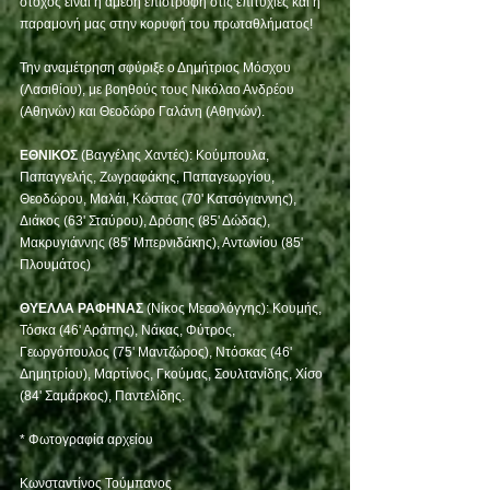
στόχος είναι η άμεση επιστροφή στις επιτυχίες και η 
παραμονή μας στην κορυφή του πρωταθλήματος!
Την αναμέτρηση σφύριξε ο Δημήτριος Μόσχου 
(Λασιθίου), με βοηθούς τους Νικόλαο Ανδρέου 
(Αθηνών) και Θεοδώρο Γαλάνη (Αθηνών).
ΕΘΝΙΚΟΣ
 (Βαγγέλης Χαντές): Κούμπουλα, 
Παπαγγελής, Ζωγραφάκης, Παπαγεωργίου, 
Θεοδώρου, Μαλάι, Κώστας (70' Κατσόγιαννης), 
Διάκος (63' Σταύρου), Δρόσης (85' Δώδας), 
Μακρυγιάννης (85' Μπερνιδάκης), Αντωνίου (85' 
Πλουμάτος)
ΘΥΕΛΛΑ ΡΑΦΗΝΑΣ
 (Νίκος Μεσολόγγης): Κουμής, 
Τόσκα (46' Αράπης), Νάκας, Φύτρος, 
Γεωργόπουλος (75' Μαντζώρος), Ντόσκας (46' 
Δημητρίου), Μαρτίνος, Γκούμας, Σουλτανίδης, Χίσο 
(84' Σαμάρκος), Παντελίδης.
* Φωτογραφία αρχείου
Κωνσταντίνος Τούμπανος