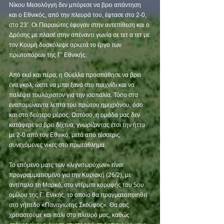
Νίκου Μεσολόγγη δεν μπόρεσε να βρει απάντηση 
και ο Εθνικός, από την πλευρά του, έφτασε στο 2-0, 
στο 23’. Οι Πειραιώτες έφυγαν στην αντεπίθεση και ο 
Δρόσης με πλασέ στην απέναντι γωνία σε τετ α τετ με 
τον Κουμή δυσκόλεψε αρκετά το έργο των 
πρωτοπόρων της Γ’ Εθνικής. 
Από εκεί και πέρα, η Θύελλα προσπάθησε να βρει 
ένα γκολ, ώστε να μπει ξανά στο παιχνίδι και να 
παλέψει τουλάχιστον για την ισοπαλία. Τόσο στα 
εναπομείναντα λεπτά του πρώτου ημιχρόνου, όσο 
και στο δεύτερο μέρος. Ωστόσο, η ομάδα μας δεν 
κατάφερε να βρει δίχτυα, γνωρίζοντας έτσι την ήττα 
με 2-0 από τον Εθνικό, μετά από τέσσερις 
συνεχόμενες νίκες στο πρωτάθλημα. 
Το επόμενο ματς των «λιγνιτωρύχων» είναι 
προγραμματισμένο για την Κυριακή (26/2), με 
αντίπαλο τη Μαρκό, στο ντέρμπι κορυφής του 5ου 
ομίλου της Γ’ Ενικής, το οποίο θα πραγματοποιηθεί 
στο γήπεδο «Παναγιώτης Σκούφος». Θα σας 
χρειαστούμε και πάλι στο πλευρό μας, καθώς 