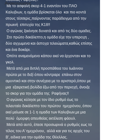
Ανακοινώσεις
 Με το ασφαλή σκορ 4-1 εναντίον του ΠΑΟ 
Καλυβιων, η ομάδα βρίσκεται όλο  και πιο κοντά 
στους τέσσερις,παίρνοντας παράδειγμα από την 
πρωινή  επιτυχία της Κ18!! 
 Ο αγώνας ξεκίνησε δυνατά και από τις δύο ομαδες.
 Στο πρώτο δεκάλεπτο,η ομάδα είχε την υπεροχη , 
δύο αγχωμενα και άστοχα τελειώματα,καθώς επίσης 
και ένα δοκάρι.
 Οπότε αναμενόμενο κάπου εκεί να έρχονταν και το 
γκολ.
 Μετά από μια διπλή προσπάθεια του Ιωάννου 
πρώτα με το δεξί όπου κόντραρε  επάνω στον 
αμυντικό και στην συνέχεια με το αριστερό,όπου με 
μια  εξαιρετική βολίδα έξω από την περιοχή, άνοιξε 
το σκορ για την ομάδα της  Ραφήνας!! 
 Ο αγώνας κύλησε με τον ίδιο ρυθμό έως το 
τελευταίο δεκάλεπτο του πρώτου  ημιχρόνου, όπου 
εκεί μείωσε σε 1-1 η ομαδα των Καλυβιων,με μια 
πολύ  όμορφη απευθείας εκτέλεση φάουλ.
 Μετά από αυτό, έπεσε προσωρινά ο ρυθμός εως το 
τέλος του Α' ημιχρόνου,  αλλά και για τις αρχές του 
Β', ειδικα για την ομάδα της Θύελλας.