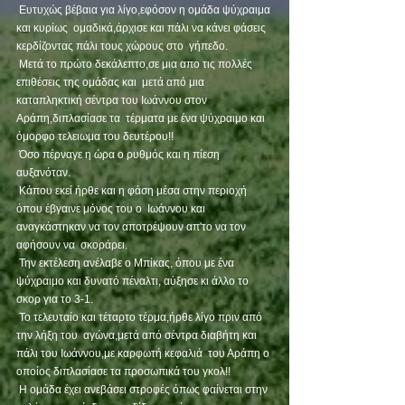
 Ευτυχώς βέβαια για λίγο,εφόσον η ομάδα ψύχραιμα 
και κυρίως  ομαδικά,άρχισε και πάλι να κάνει φάσεις 
κερδίζοντας πάλι τους χώρους στο  γήπεδο.
 Μετά το πρώτο δεκάλεπτο,σε μια απο τις πολλές 
επιθέσεις της ομάδας και  μετά από μια 
καταπληκτική σέντρα του Ιωάννου στον 
Αράπη,διπλασίασε τα  τέρματα με ένα ψύχραιμο και 
όμορφο τελειωμα του δευτέρου!!
 Όσο πέρναγε η ώρα ο ρυθμός και η πίεση 
αυξανόταν.
 Κάπου εκεί ήρθε και η φάση μέσα στην περιοχή 
όπου έβγαινε μόνος του ο  Ιωάννου και 
αναγκάστηκαν να τον αποτρέψουν απ'το να τον 
αφήσουν να  σκοράρει.
 Την εκτέλεση ανέλαβε ο Μπίκας, όπου με ένα 
ψύχραιμο και δυνατό πέναλτι, αύξησε κι άλλο το 
σκορ για το 3-1.
 Το τελευταίο και τέταρτο τέρμα,ήρθε λίγο πριν από 
την λήξη του  αγώνα,μετά από σέντρα διαβήτη και 
πάλι του Ιωάννου,με καρφωτή κεφαλιά  του Αράπη ο 
οποίος διπλασίασε τα προσωπικά του γκολ!! 
 Η ομάδα έχει ανεβάσει στροφές όπως φαίνεται στην 