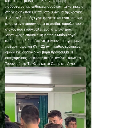
καλύτερη περίοδο,  αποδίδοντας όμορφο 
ποδόσφαιρο, με πειθαρχία, ομαδικότητα και ηρεμία,  
στοιχεία δηλ που έλειπαν στο ξεκίνημα της χρονιάς.
 Η δουλειά που έχει γίνει φαίνεται και είναι επιτυχία, 
όπου κι αν φτάσουν  αυτά τα παιδιά, παρόλο που ο 
στόχος που έχουν βάλει, είναι ο  ψηλότερος!! 
 Δυστυχώς η επανάληψη για τις 7 Μαΐου αργεί, 
οπότε τα παιδιά πρέπει να  μείνουν προσγειωμένα, 
πειθαρχημενα και ΚΥΡΙΩΣ υγιή, καθώς ενδιάμεσα,η  
ομάδα έχει δυσκολο και βαρύ πρόγραμμα με 
συνεχόμενους και απαιτητικούς  αγώνες, όπως το 
Τουρνουά της Τριγλιας και το Camp στο Αίγιο.