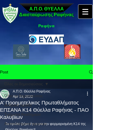
Α.Π.Ο. ΘΥΕΛΛΑ
Διασταύρωσης Ραφήνας
Ραφήνα
Post
Όλες οι δημοσιεύσεις
Α.Π.Ο. Θύελλα Ραφήνας
Όλες οι δημοσιεύσεις
Apr 18, 2022
Α’ Προημητελικος Πρωταθλήματος
Ανδρική ομάδα
ΕΠΣΑΝΑ Κ14 Θύελλα Ραφήνας - ΠΑΟ
Τμήματα Ακαδημιών
Καλυβίων
Αποτελέσματα αγώνων
Το πρώτο βήμα έγινε για την φορμαρισμένη Κ14 της 
Θύελλας Ραφήνας!!