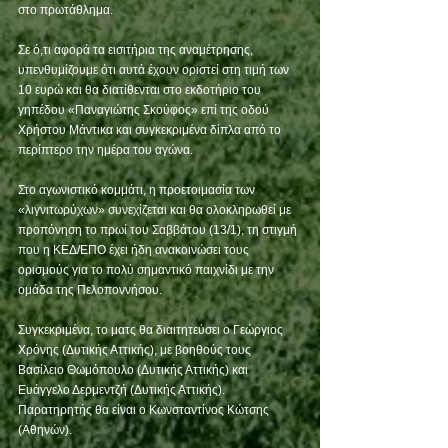
στο πρωτάθλημα.
Σε ό,τι αφορά τα εισιτήρια της αναμέτρησης, 
υπενθυμίζουμε ότι αυτά έχουν οριστεί στη τιμή των 
10 ευρώ και θα διατίθενται στο εκδοτήριο του 
γηπέδου «Παναγιώτης Σκούφος» επί της οδού 
Χρήστου Μάντικα και συγκεκριμένα δίπλα από το 
περίπτερο την ημέρα του αγώνα.
Στο αγωνιστικό κομμάτι, η προετοιμασία των 
«λιγνιτωρύχων» συνεχίζεται και θα ολοκληρωθεί με 
προπόνηση το πρωί του Σαββάτου (13/1), τη στιγμή 
που η ΚΕΔ/ΕΠΟ έχει ήδη ανακοινώσει τους 
ορισμούς για το πολύ σημαντικό παιχνίδι με την 
ομάδα της Πελοποννήσου.
Συγκεκριμένα, το ματς θα διαιτητεύσει ο Γεώργιος 
Χρόνης (Δυτικής Αττικής), με βοηθούς τους 
Βασίλειο Θωμόπουλο (Δυτικής Αττικής) και 
Ευάγγελο Δερμεντζή (Δυτικής Αττικής). 
Παρατηρητής θα είναι ο Κωνσταντίνος Κώτσης 
(Αθηνών).