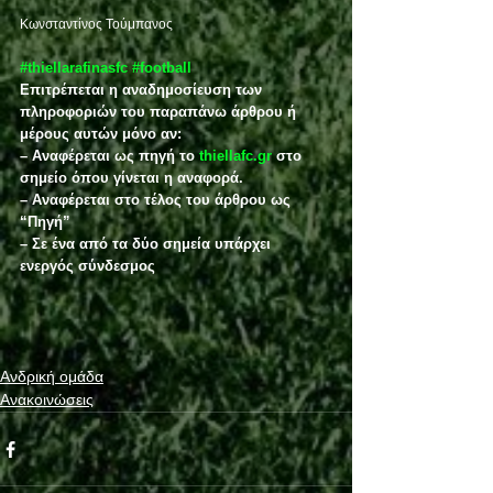
Κωνσταντίνος Τούμπανος
#thiellarafinasfc
#football
Επιτρέπεται η αναδημοσίευση των 
πληροφοριών του παραπάνω άρθρου ή 
μέρους αυτών μόνο αν:
– Αναφέρεται ως πηγή το 
thiellafc.gr
 στο 
σημείο όπου γίνεται η αναφορά.
– Αναφέρεται στο τέλος του άρθρου ως 
“Πηγή”
– Σε ένα από τα δύο σημεία υπάρχει 
ενεργός σύνδεσμος
Ανδρική ομάδα
Ανακοινώσεις