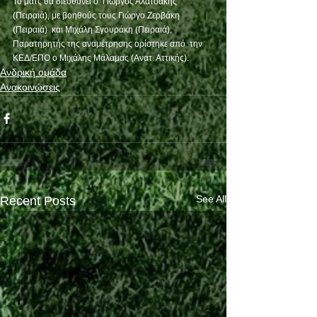
Το ματς θα διευθύνει ο  Γιώργος Αλατσάκης 
(Πειραιά), με βοηθούς τους Γιώργο Ζερβάκη 
(Πειραιά)  και Μιχάλη Σγουράκη (Πειραιά). 
Παρατηρητής της αναμέτρησης ορίστηκε από  την 
ΚΕΔ/ΕΠΟ ο Μιχάλης Μάλαμας (Ανατ. Αττικής).  
Ανδρική ομάδα
Ανακοινώσεις
See All
Recent Posts