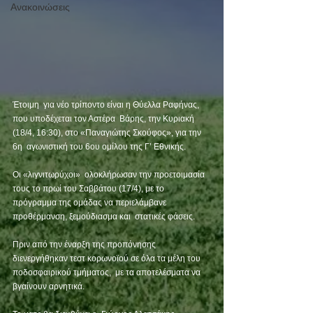
Ανακοινώσεις
Έτοιμη  για νέο τρίποντο είναι η Θύελλα Ραφήνας, 
που υποδέχεται τον Αστέρα  Βάρης, την Κυριακή 
(18/4, 16:30), στο «Παναγιώτης Σκούφος», για την 
6η  αγωνιστική του 6ου ομίλου της Γ’ Εθνικής.  
Οι «λιγνιτωρύχοι»  ολοκλήρωσαν την προετοιμασία 
τους το πρωί του Σαββάτου (17/4), με το  
πρόγραμμα της ομάδας να περιελάμβανε 
προθέρμανση, ξεμούδιασμα και  στατικές φάσεις.  
Πριν από την έναρξη της προπόνησης  
διενεργήθηκαν τεστ κορωνοϊού σε όλα τα μέλη του 
ποδοσφαιρικού τμήματος,  με τα αποτελέσματα να 
βγαίνουν αρνητικά.  