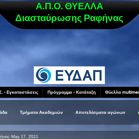
Α.Π.Ο. ΘΥΕΛΛΑ
Διασταύρωσης Ραφήνας
Σ. - Εγκαταστάσεις
Πρόγραμμα - Κατάταξη
Θύελλα multimed
μάδα
Τμήματα Ακαδημιών
Αποτελέσματα αγώνων
φήνας
May 17, 2021