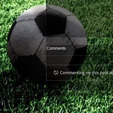
Comments
Commenting on this post isn
Πρώτη παράσταση μπροστά
στον κόσμο της!