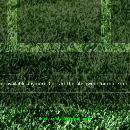
't available anymore. Contact the site owner for more info.
Στο πλευρό της Θύελλας και
Παρε
τη νέα σεζόν ο Ανδρέας
Ραφ
Πισκοπάκης
thiellarafinasfc@gmail.com