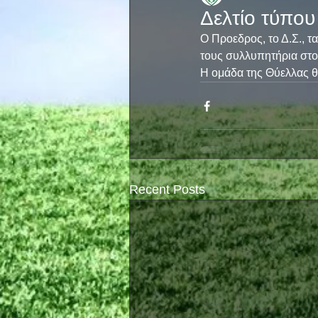
Δελτίο τύπου
Ο Προεδρος, το Δ.Σ., 
τους συλλυπητήρια στο
Η ομάδα της Θύελλας θα
Recent Posts