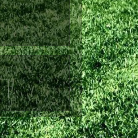
λθόν από τη Θύελλα
ήνας ο Θωμάς Ντάφλας