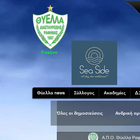
Ραφήνα
Θύελλα news
Σύλλογος
Ακαδημίες
Δ.
Όλες οι δημοσιεύσεις
Ανδρική ο
Α.Π.Ο. Θύελλα Ρα