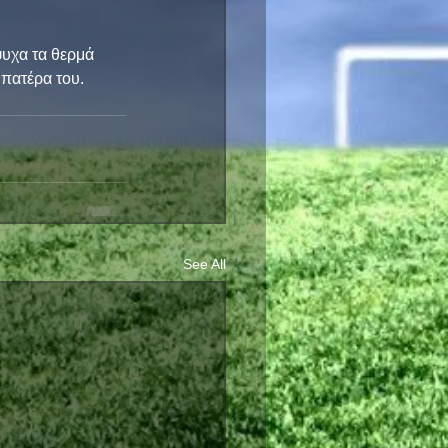
υχα τα θερμά 
πατέρα του.
See All