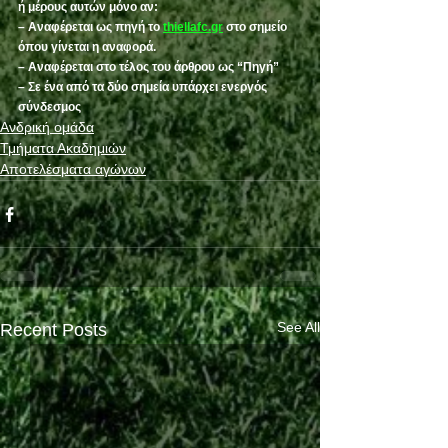
ή μέρους αυτών μόνο αν:
– Αναφέρεται ως πηγή το 
thiellafc.gr
 στο σημείο 
όπου γίνεται η αναφορά.
– Αναφέρεται στο τέλος του άρθρου ως “Πηγή”
– Σε ένα από τα δύο σημεία υπάρχει ενεργός 
σύνδεσμος
Ανδρική ομάδα
Τμήματα Ακαδημιών
Αποτελέσματα αγώνων
See All
Recent Posts