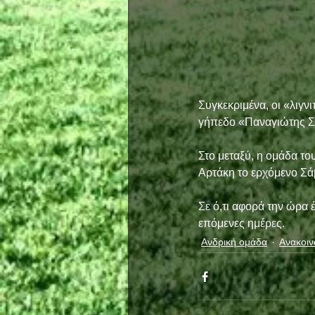
Συγκεκριμένα, οι «λιγν
γήπεδο «Παναγιώτης Σ
Στο μεταξύ, η ομάδα το
Αρτάκη το ερχόμενο Σάβ
Σε ό,τι αφορά την ώρα 
επόμενες ημέρες. 
Ανδρική ομάδα
Ανακοιν