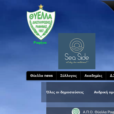
Ραφήνα
Θύελλα news
Σύλλογος
Ακαδημίες
Δ.
Όλες οι δημοσιεύσεις
Ανδρική ο
Α.Π.Ο. Θύελλα Ρα