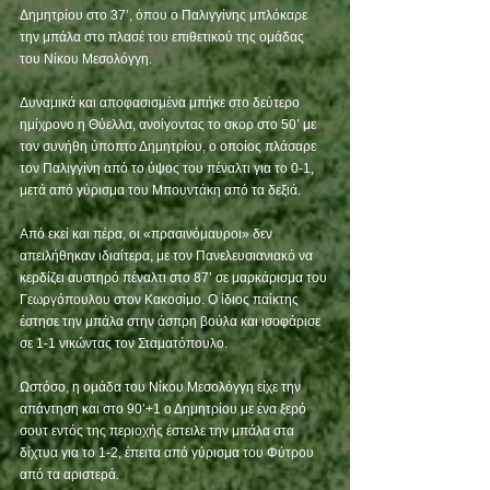
Δημητρίου στο 37’, όπου ο Παλιγγίνης μπλόκαρε 
την μπάλα στο πλασέ του επιθετικού της ομάδας 
του Νίκου Μεσολόγγη. 
Δυναμικά και αποφασισμένα μπήκε στο δεύτερο 
ημίχρονο η Θύελλα, ανοίγοντας το σκορ στο 50’ με 
τον συνήθη ύποπτο Δημητρίου, ο οποίος πλάσαρε 
τον Παλιγγίνη από το ύψος του πέναλτι για το 0-1, 
μετά από γύρισμα του Μπουντάκη από τα δεξιά.  
Από εκεί και πέρα, οι «πρασινόμαυροι» δεν 
απειλήθηκαν ιδιαίτερα, με τον Πανελευσιανιακό να 
κερδίζει αυστηρό πέναλτι στο 87’ σε μαρκάρισμα του 
Γεωργόπουλου στον Κακοσίμο. Ο ίδιος παίκτης 
έστησε την μπάλα στην άσπρη βούλα και ισοφάρισε 
σε 1-1 νικώντας τον Σταματόπουλο. 
Ωστόσο, η ομάδα του Νίκου Μεσολόγγη είχε την 
απάντηση και στο 90’+1 ο Δημητρίου με ένα ξερό 
σουτ εντός της περιοχής έστειλε την μπάλα στα 
δίχτυα για το 1-2, έπειτα από γύρισμα του Φύτρου 
από τα αριστερά.  