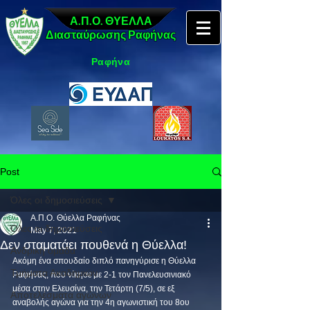
Α.Π.Ο. ΘΥΕΛΛΑ
Διασταύρωσης Ραφήνας
Ραφήνα
Post
Όλες οι δημοσιεύσεις
Α.Π.Ο. Θύελλα Ραφήνας
Όλες οι δημοσιεύσεις
May 7, 2021
Δεν σταματάει πουθενά η Θύελλα!
Ανδρική ομάδα
Ακόμη ένα σπουδαίο διπλό πανηγύρισε η Θύελλα 
Τμήματα Ακαδημιών
Ραφήνας, που νίκησε με 2-1 τον Πανελευσινιακό 
μέσα στην Ελευσίνα, την Τετάρτη (7/5), σε εξ 
Αποτελέσματα αγώνων
αναβολής αγώνα για την 4η αγωνιστική του 8ου 