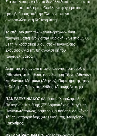
Στα υπολειπόμενα λεπτά δεν άλλαξε κάτι ως προς το 
σκορ, με αποτέλεσμα η Θύελλα να φύγει με τους 
τρεις βαθμούς από την Ελευσίνα και να 
σκαρφαλώσει στη δεύτερη θέση.  
Το επόμενο ματς των «λιγνιτωρύχων» είναι 
προγραμματισμένο για την Κυριακή (9/5) στις 15:00 
με τη Μικρασιατική Χίου, στο «Παναγιώτης 
Σκούφος», για την 8η αγωνιστική του 
πρωταθλήματος.  
Διαιτητής του αγώνα ήταν ο Ιωάννης Τσάτσουλης 
(Αθηνών), με βοηθούς τους Σωτήρη Τζάνη (Αθηνών) 
και Θανάση Μητράκο (Αθηνών). Παρατηρητής ήταν 
ο Θοδωρής Τριανταφυλλίδης  (Δυτικής Αττικής). 
ΠΑΝΕΛΕΥΣΙΝΙΑΚΟΣ
 (Μπάμπης Χαραλαμπίδης): 
Παλιγγίνης, Κακάμης (77' Αρβανιτάκης), Σταγάκης, 
Παναγιωτόπουλος, Λάμπρου, Μπούσης, Δουκάκης, 
Τόμας, Μπουρντένης (46' Σεκούμπα), Μακρίδης, 
Κακοσίμος.  
ΘΥΕΛΛΑ ΡΑΦΗΝΑΣ
 (Νίκος Μεσολόγγης): 