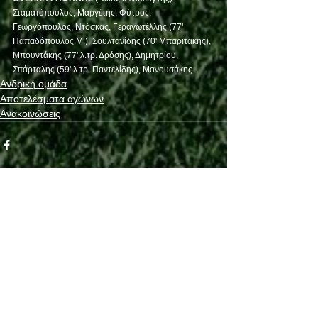
Σταματόπουλος, Μαργέτης, Φύτρος, 
Γεωργόπουλος, Ντόσκας, Γεραγωτέλλης (77' 
Παπαδόπουλος Μ.), Σουλτανίδης (70' Μπαριτακης), 
Μπουντάκης (77' λ.τρ. Δρόσης), Δημητρίου, 
Σπάρταλης (59' λ.τρ. Παντελίδης), Μανουσάκης.  
Ανδρική ομάδα
Αποτελέσματα αγώνων
Ανακοινώσεις
See All
Recent Posts