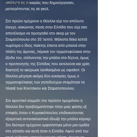
Ανακοινώσεις
απόλυτα τις ευκαιρίες που δημιούργησαν, 
μετατρέποντας τις σε γκολ.
Στο πρώτο ημίχρονο η Θύελλα είχε τον απόλυτο 
έλεγχο, ασκώντας πίεση στην Ελπίδα που είχε σαν 
αποτέλεσμα να προηγηθεί στο σκορ με τον 
Σταματόπουλο στο 35' λεπτό. Μάλιστα δέκα λεπτά 
νωρίτερα ο ίδιος παίκτης έπειτα από μπαλιά στην 
πλάτη της άμυνας, πέρασε τον τερματοφύλακα στην 
έξοδο του, στέλνοντας την μπάλα στα δίχτυα, όμως 
ο προπονητής της Ελπίδας που εκτελούσε και χρέη 
διαιτητή το ακύρωσε λανθασμένα ως οφσάιντ. Οι 
Θύελλα μέτρησε ακόμη δύο ευκαιρίες όμως ο 
τερματοφύλακας των γηπεδούχων σταμάτησε τα 
πλασέ των Κουτσικου και Σταματοπουλου.
Στο αμυντικό κομμάτι του πρώτου ημιχρόνου η 
Θύελλα δεν προβληματίστηκε πλην μιας φάσης εξ 
επαφής όπου ο Κυριακόπουλος επιδεικνύοντας 
εξαιρετικά αντανακλαστικά έδιωξε την μπάλα κόρνερ.
Στο δεύτερο ημίχρονο εμφανίστηκε μόνο μια ομάδα 
στο γήπεδο και αυτή ήταν η Ελπίδα. Αφού από την 