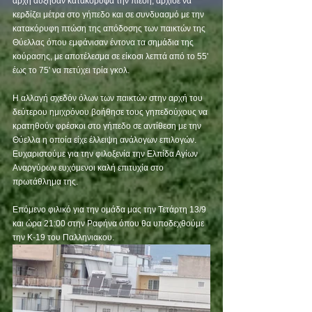
αρχή αύξησαν κατακόρυφα την πίεση, άρχισε να 
κερδίζει μέτρα στο γήπεδο και σε συνδυασμό με την 
κατακόρυφη πτώση της απόδοσης των παικτών της 
Θύελλας όπου εμφάνισαν έντονα τα σημάδια της 
κούρασης, με αποτέλεσμα σε είκοσι λεπτά από το 55' 
έως το 75' να πετύχει τρία γκολ.
Η αλλαγή σχεδόν όλων των παικτών στην αρχή του 
δεύτερου ημιχρόνου βοήθησε τους γηπεδούχους να 
κρατηθούν φρέσκοι στο γήπεδο σε αντίθεση με την 
Θύελλα η οποία είχε έλλειψη ανάλογων επιλογών.
Ευχαριστούμε για την φιλοξενία την Ελπίδα Αγίων 
Αναργύρων ευχόμενοι καλή επιτυχία στο 
πρωτάθλημα της.
Επόμενο φιλικό για την ομάδα μας την Τετάρτη 13/9 
και ώρα 21:00 στην Ραφήνα όπου θα υποδεχθούμε 
την Κ-19 του Παλληνιακου.