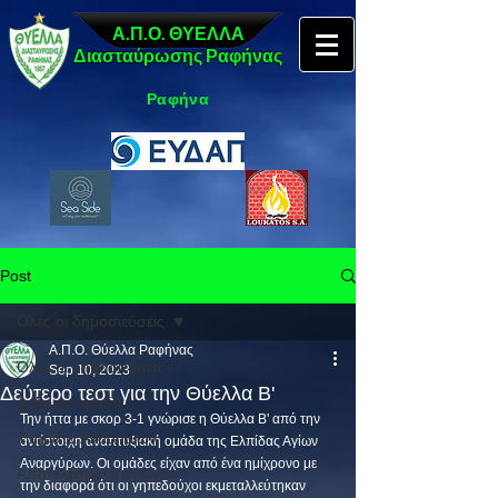
Α.Π.Ο. ΘΥΕΛΛΑ
Διασταύρωσης Ραφήνας
Ραφήνα
Post
Όλες οι δημοσιεύσεις
Α.Π.Ο. Θύελλα Ραφήνας
Όλες οι δημοσιεύσεις
Sep 10, 2023
Δεύτερο τεστ για την Θύελλα Β'
Ανδρική ομάδα
Την ήττα με σκορ 3-1 γνώρισε η Θύελλα Β' από την 
Τμήματα Ακαδημιών
αντίστοιχη αναπτυξιακή ομάδα της Ελπίδας Αγίων 
Αναργύρων. Οι ομάδες είχαν από ένα ημίχρονο με 
Αποτελέσματα αγώνων
την διαφορά ότι οι γηπεδούχοι εκμεταλλεύτηκαν 