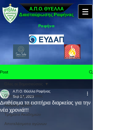
Α.Π.Ο. ΘΥΕΛΛΑ
Διασταύρωσης Ραφήνας
Ραφήνα
Post
Όλες οι δημοσιεύσεις
Α.Π.Ο. Θύελλα Ραφήνας
Όλες οι δημοσιεύσεις
Sep 17, 2025
Διαθέσιμα τα εισιτήρια διαρκείας για την
Ανδρική ομάδα
νέα χρονιά!!!
Τμήματα Ακαδημιών
Αποτελέσματα αγώνων