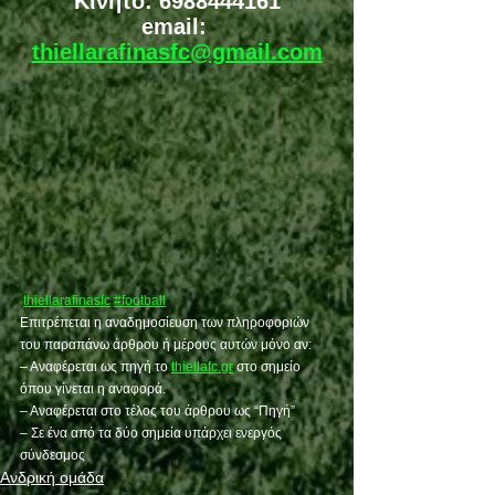
Κινητό: 6988444161
email: 
thiellarafinasfc@gmail.com
thiellarafinasfc
#football
Επιτρέπεται η αναδημοσίευση των πληροφοριών 
του παραπάνω άρθρου ή μέρους αυτών μόνο αν:
– Αναφέρεται ως πηγή το 
thiellafc.gr
 στο σημείο 
όπου γίνεται η αναφορά.
– Αναφέρεται στο τέλος του άρθρου ως “Πηγή”
– Σε ένα από τα δύο σημεία υπάρχει ενεργός 
σύνδεσμος
Ανδρική ομάδα