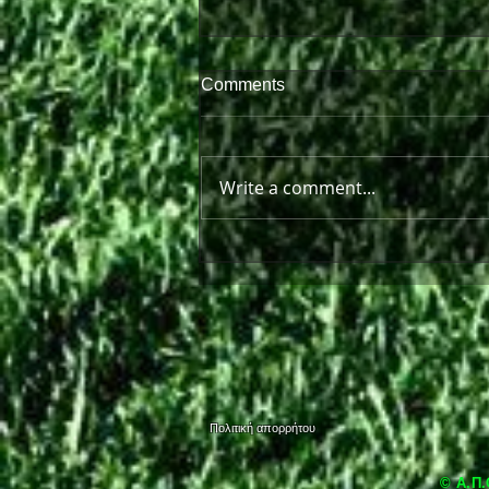
Comments
Write a comment...
Πρώτη παράσταση μπροστά
στον κόσμο της!
Πολιτική απορρήτου
© Α.Π.