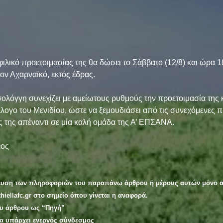
φιλικό προετοιμασίας της θα δώσει το Σάββατο (12/8) και ώρα 1
ον Αχαρναϊκό, εκτός έδρας. 
ολόγγη συνεχίζει με αμείωτους ρυθμούς την προετοιμασία της κ
λλογο του Μενιδίου, ώστε να ξεμουδιάσει από τις συνεχόμενες 
τες της απέναντι σε μία καλή ομάδα της Α’ ΕΠΣΑΝΑ. 
ος 
ευση των πληροφοριών του παραπάνω άρθρου ή μέρους αυτών μόνο α
hiellafc.gr στο σημείο όπου γίνεται η αναφορά.
ου άρθρου ως “Πηγή”
ία υπάρχει ενεργός σύνδεσμος