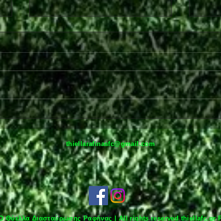
Στο πλευρό της Θύελλας και
Παρε
τη νέα σεζόν ο Ανδρέας
Ραφ
Πισκοπάκης
thiellarafinasfc@gmail.com
Ο Θύελλα Διασταύρωσης Ραφήνας | All rights reserved thiellafc.gr