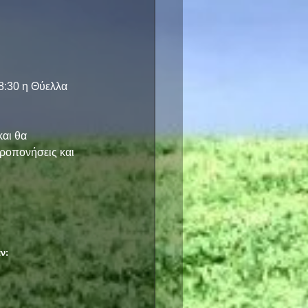
8:30 η Θύελλα 
αι θα 
προπονήσεις και 
ν: