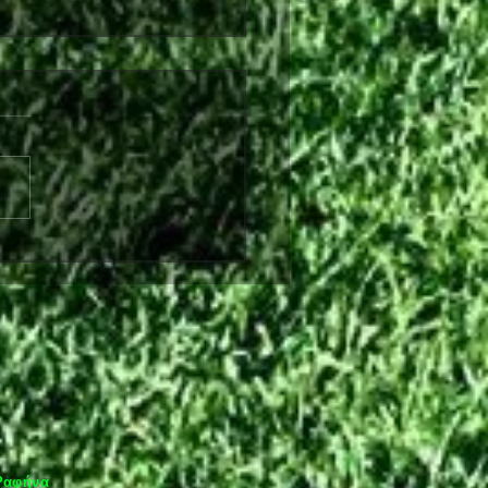
λθόν από τη Θύελλα
ήνας ο Θωμάς Ντάφλας
 Ραφήνα