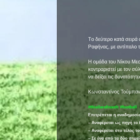
Tο δεύτερο κατά σειρά 
Ραφήνας, με αντίπαλο τ
Η ομάδα του Νίκου Μεσ
κοντραριστεί με τον σύ
να δείξει τις δυνατότη
Κωνσταντίνος Τούμπαν
#thiellarafinasfc
#football
Επιτρέπεται η αναδημοσί
– Αναφέρεται ως πηγή το t
– Αναφέρεται στο τέλος τ
– Σε ένα από τα δύο σημε