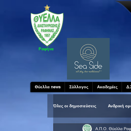
Ραφήνα
Θύελλα news
Σύλλογος
Ακαδημίες
Δ.
Όλες οι δημοσιεύσεις
Ανδρική ο
Α.Π.Ο. Θύελλα Ρα