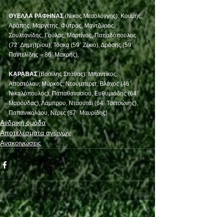
ΘΥΕΛΛΑ ΡΑΦΗΝΑΣ
 (Νίκος Μεσολόγγης): Κουμής, 
Αράπης, Μαργέτης, Φύτρος, Μαντζώρος, 
Σουλτανίδης, Γούλας, Μαρτίνος, Παπαδόπουλος 
(72΄ Δημητρίου), Τόσκα (59΄ Ζέκιο), Δρόσης (59΄ 
Παντελίδης – 86΄ Μακρής).
ΚΑΡΑΒΑΣ
 (Βασίλης Σπάθας): Μπαντίκος, 
Αποστόλου, Μύρκος, Ντούμπερετ, Βλάχος (46΄ 
Νικολόπουλος), Παπαθανασίου, Ευθυμιάδης (64΄ 
Μαρούδας), Λάμπρου, Νταουτάϊ (64΄ Τσετσώνης), 
Παπανικολάου, Νέρες (87΄ Μαυρίδης)
Ανδρική ομάδα
Αποτελέσματα αγώνων
Ανακοινώσεις