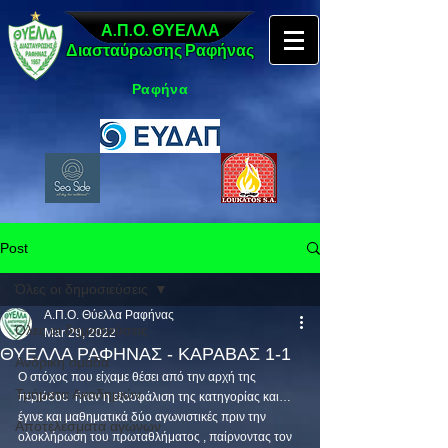
Α.Π.Ο. ΘΥΕΛΛΑ
Διασταύρωσης Ραφήνας
Ραφήνα
Post
Όλες οι δημοσιεύσεις
Α.Π.Ο. Θύελλα Ραφήνας
Όλες οι δημοσιεύσεις
Mar 29, 2022
ΘΥΕΛΛΑ ΡΑΦΗΝΑΣ - ΚΑΡΑΒΑΣ 1-1
Ανδρική ομάδα
Ο στόχος που είχαμε θέσει από την αρχή της 
Τμήματα Ακαδημιών
περιόδου  ήταν η εξασφάλιση της κατηγορίας και… 
έγινε και μαθηματικά δύο αγωνιστικές πριν την 
Αποτελέσματα αγώνων
ολοκλήρωση του πρωταθλήματος , παίρνοντας τον 