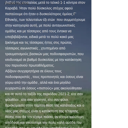
Ανακοινώσεις
βαθμό της ισοπαλίας μετά το τελικό 1-1 κόντρα στον 
Καραβά. Ήταν πολύ δύσκολος στόχος αφού 
πιστεύουμε ότι ήταν ο δυσκολότερος όμιλος Γ’ 
Εθνικής, των τελευταίων έξι ετών  που συμμετέχουμε 
στην κατηγορία αυτή, με πολύ ανταγωνιστικές 
ομάδες και με τέσσερεις από τους έντεκα να 
υποβιβάζονται, ειδικά μετά το πολύ κακό μας 
ξεκίνημα και τις τέσσερεις ήττες στις πρώτες 
τέσσερεις αγωνιστικές , χτυπημένοι από 
τραυματισμούς βασικών μας ποδοσφαιριστών, που 
ισοδυναμεί σε βαθμό δυσκολίας με την κατάκτηση 
του περυσινού πρωταθλήματος.
Αξίζουν συγχαρητήρια σε όλους τους 
ποδοσφαιριστές , τους προπονητές και όσους είναι 
γύρω από την ομάδα , αλλά και ένα μεγάλο 
ευχαριστώ σε όσους «πιστούς» μας ακολούθησαν 
και σε αυτό το ταξίδι της περιόδου 2021-2, είτε σαν 
φίλαθλοι , είτε σαν χορηγοί, είτε σαν φίλοι.   
Βρισκόμαστε στην πέμπτη θέση της κατάταξης και ο 
νέος μας στόχος είναι η κατάκτηση της τέταρτης 
θέσης που θα την είχαμε πιάσει, αν είχαμε καλύτερη 
απόδοση και νικούσαμε την πολύ καλή ομάδα του 