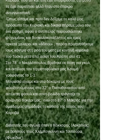
Καραβά, που αν και ήδη έχει υποβιβαστεί, όχι μόνο 
τα έχει παρατήσει αλλά ήταν στο έπακρο 
ανταγωνιστική.
 Όπως είπαμε και πριν δεν δείξαμε το καλό μας 
πρόσωπο την Κυριακή και δίκαια πήραμε μόνο τον 
ένα βαθμό, αφού ο αντίπαλος παρουσιάστηκε 
ψυχωμένος και δυσκολοκατάβλητος και εμείς 
αρκετά χαλαροί και «άδειοι» , παρότι προηγηθήκαμε 
ίσως κόντρα στη ροή του ματς με κοντινή κεφαλιά 
του Τόσκα μετά από ασίστ του Αράπη στο 41’. 
Στο 78΄ ο Νικολόπουλος βρέθηκε σε θέση για γκολ, 
και εκτέλεσε τον τερματοφύλακα μας Κουμή 
γράφοντας το 1-1.
Μοιρασιά είχαμε και στα δοκάρια με τους 
φιλοξενούμενους στο 32΄ ο Παπαθανασίου από 
εκτέλεση φάουλ και σουτ-βολίδα τράνταξε το 
οριζόντιο δοκάρι μας,  ενώ στο 87’ ο Μακρής για την 
ομάδα μας σημάδεψε το κάθετο της εστίας του 
Καραβά.
Διαιτητής του αγώνα ήταν ο Κόκκορης (Αρκαδίας) 
με βοηθούς τους Χλεμπογιάννη και Τσιπούρα 
(Φωκίδας).