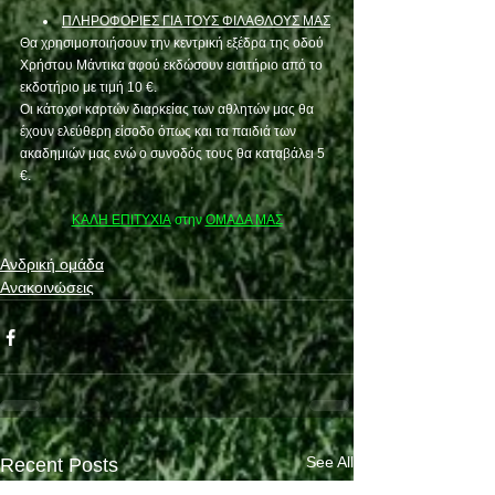
ΠΛΗΡΟΦΟΡΙΕΣ ΓΙΑ ΤΟΥΣ ΦΙΛΑΘΛΟΥΣ ΜΑΣ
Θα χρησιμοποιήσουν την κεντρική εξέδρα της οδού 
Χρήστου Μάντικα αφού εκδώσουν εισιτήριο από το 
εκδοτήριο με τιμή 10 €.
Οι κάτοχοι καρτών διαρκείας των αθλητών μας θα 
έχουν ελεύθερη είσοδο όπως και τα παιδιά των 
ακαδημιών μας ενώ ο συνοδός τους θα καταβάλει 5 
€.
ΚΑΛΗ ΕΠΙΤΥΧΙΑ
 στην 
ΟΜΑΔΑ ΜΑΣ
Ανδρική ομάδα
Ανακοινώσεις
See All
Recent Posts