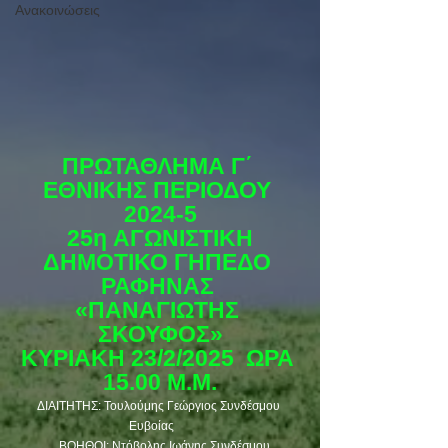
Ανακοινώσεις
ΠΡΩΤΑΘΛΗΜΑ Γ΄ 
ΕΘΝΙΚΗΣ ΠΕΡΙΟΔΟΥ 
2024-5
25η ΑΓΩΝΙΣΤΙΚΗ
ΔΗΜΟΤΙΚΟ ΓΗΠΕΔΟ 
ΡΑΦΗΝΑΣ 
«ΠΑΝΑΓΙΩΤΗΣ 
ΣΚΟΥΦΟΣ»
ΚΥΡΙΑΚΗ 23/2/2025  ΩΡΑ 
15.00 Μ.Μ.
ΔΙΑΙΤΗΤΗΣ: Τουλούμης Γεώργιος Συνδέσμου 
Ευβοίας      
    ΒΟΗΘΟΙ: Ντόβολης Ιωάνης Συνδέσμου 