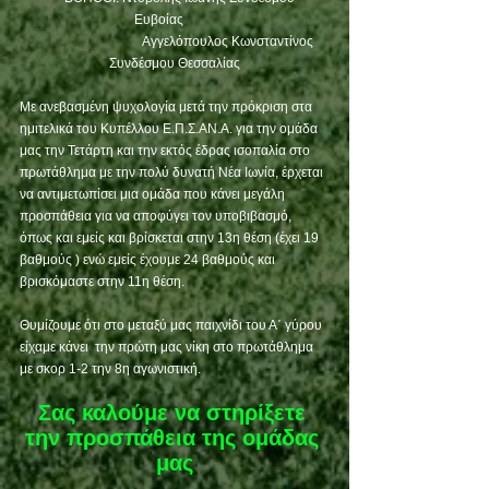
Ευβοίας          
                                 Αγγελόπουλος Κωνσταντίνος 
Συνδέσμου Θεσσαλίας
Με ανεβασμένη ψυχολογία μετά την πρόκριση στα 
ημιτελικά του Κυπέλλου Ε.Π.Σ.ΑΝ.Α. για την ομάδα 
μας την Τετάρτη και την εκτός έδρας ισοπαλία στο 
πρωτάθλημα με την πολύ δυνατή Νέα Ιωνία, έρχεται 
να αντιμετωπίσει μια ομάδα που κάνει μεγάλη 
προσπάθεια για να αποφύγει τον υποβιβασμό, 
όπως και εμείς και βρίσκεται στην 13η θέση (έχει 19 
βαθμούς ) ενώ εμείς έχουμε 24 βαθμούς και 
βρισκόμαστε στην 11η θέση.
Θυμίζουμε ότι στο μεταξύ μας παιχνίδι του Α΄ γύρου 
είχαμε κάνει  την πρώτη μας νίκη στο πρωτάθλημα 
με σκορ 1-2 την 8η αγωνιστική.
Σας καλούμε να στηρίξετε 
την προσπάθεια της ομάδας 
μας