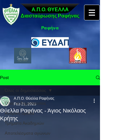
Α.Π.Ο. ΘΥΕΛΛΑ
Διασταύρωσης Ραφήνας
Ραφήνα
Post
Όλες οι δημοσιεύσεις
Α.Π.Ο. Θύελλα Ραφήνας
Όλες οι δημοσιεύσεις
Feb 21, 2025
Θύελλα Ραφήνας - Άγιος Νικόλαος
Ανδρική ομάδα
Κρήτης
Τμήματα Ακαδημιών
Αποτελέσματα αγώνων