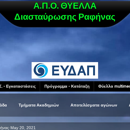
Α.Π.Ο. ΘΥΕΛΛΑ
Διασταύρωσης Ραφήνας
Σ. - Εγκαταστάσεις
Πρόγραμμα - Κατάταξη
Θύελλα multimed
μάδα
Τμήματα Ακαδημιών
Αποτελέσματα αγώνων
φήνας
May 20, 2021