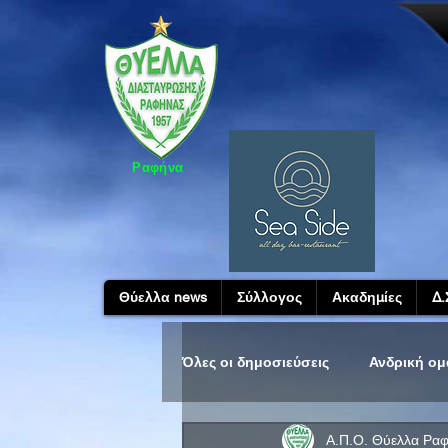
Ραφήνα
Θύελλα news
Σύλλογος
Ακαδημίες
Δ.
Όλες οι δημοσιεύσεις
Ανδρική ο
Α.Π.Ο. Θύελλα Ρα