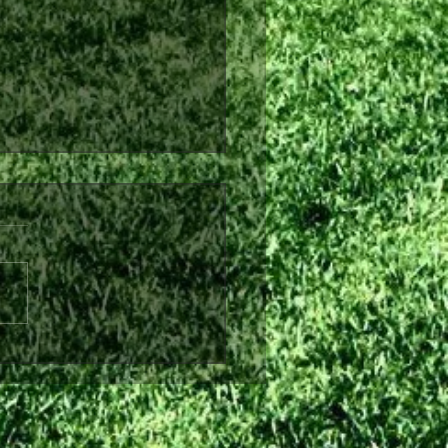
λθόν από τη Θύελλα
ήνας ο Θωμάς Ντάφλας