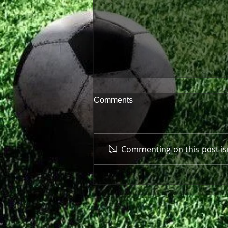
Comments
Commenting on this post isn
Πρώτη παράσταση μπροστά
στον κόσμο της!