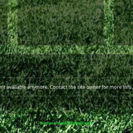
't available anymore. Contact the site owner for more info.
Στο πλευρό της Θύελλας και
Παρε
τη νέα σεζόν ο Ανδρέας
Ραφ
Πισκοπάκης
thiellarafinasfc@gmail.com