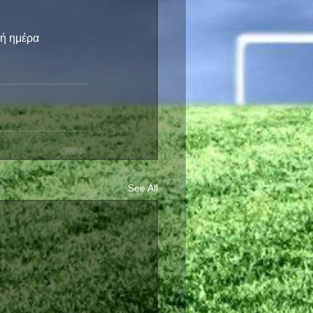
κή ημέρα
See All