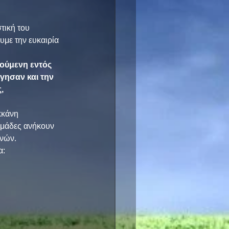
τική του 
υμε την ευκαιρία 
ούμενη εντός 
γησαν και την 
, 
κκάνη 
ομάδες ανήκουν 
ηνών.
α: