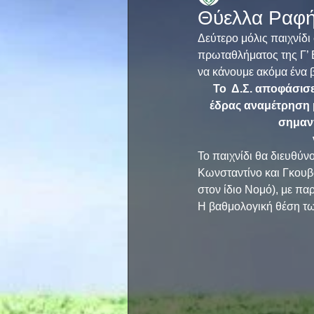
Θύελλα Ραφή
Δεύτερο μόλις παιχνίδι
πρωταθλήματος της Γ’ Ε
να κάνουμε ακόμα ένα 
Το  Δ.Σ. αποφάσισ
έδρας αναμέτρηση 
σημαντ
Το παιχνίδι θα διευθύν
Κωνσταντίνο και Γκουβ
στον ίδιο Νομό), με π
Η βαθμολογική θέση των