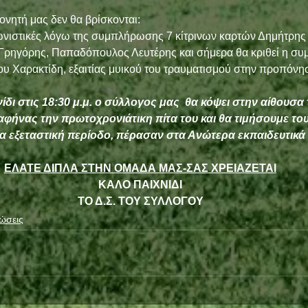
ονητή μας δεν θα βρίσκονται:
ωνιστικές λόγω της συμπλήρωσης 7 κίτρινων καρτών Δημήτρης 
 Γρηγόρης, Παπαδόπουλος Λευτέρης και σήμερα θα κριθεί η συμ
υ Χαρακτίδη, εξαιτίας μυικού του τραυματισμού στην προπόνησ
δι στις 18:30 μ.μ. ο σύλλογος μας  θα κόψει στην αίθουσα 
φήνας την πρωτοχρονιάτικη πίτα του και θα τιμήσουμε του
ία εξεταστική περίοδο, πέρασαν στα Ανώτερα εκπαιδευτικά
ΕΛΑΤΕ ΔΙΠΛΑ ΣΤΗΝ ΟΜΑΔΑ ΜΑΣ-ΣΑΣ ΧΡΕΙΑΖΕΤΑΙ
ΚΑΛΟ ΠΑΙΧΝΙΔΙ
ΤΟ Δ.Σ. ΤΟΥ ΣΥΛΛΟΓΟΥ
ώσεις