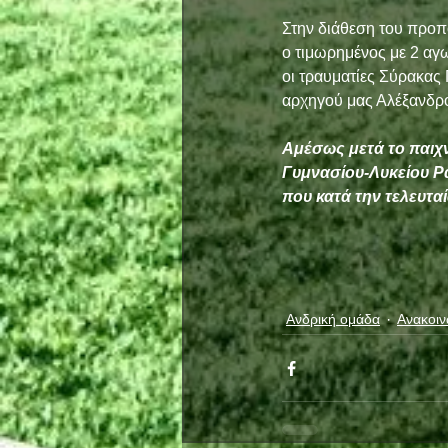
Στην διάθεση του προπ
ο τιμωρημένος με 2 αγ
οι τραυματίες Σύρακας
αρχηγού μας Αλέξανδρο
Αμέσως μετά το παιχνί
Γυμνασίου-Λυκείου Ρα
που κατά την τελευτα
Ανδρική ομάδα
Ανακοιν