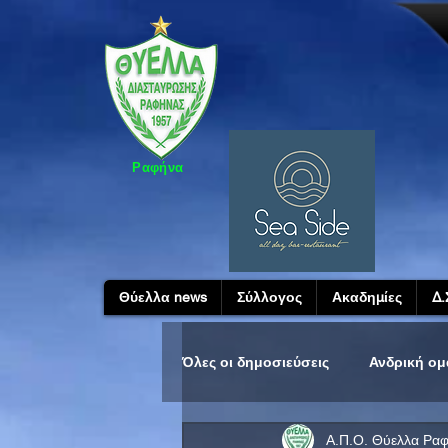
Ραφήνα
Θύελλα news
Σύλλογος
Ακαδημίες
Δ.
Όλες οι δημοσιεύσεις
Ανδρική ο
Α.Π.Ο. Θύελλα Ρα