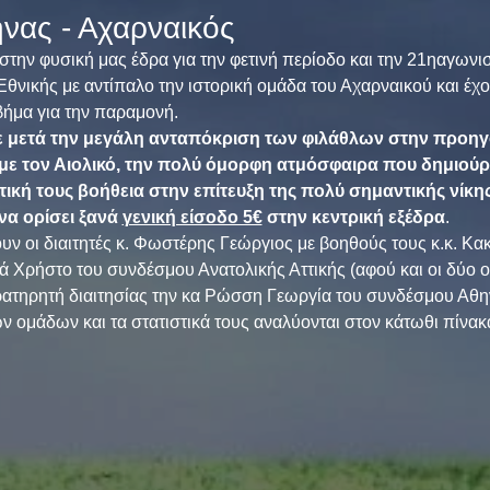
νας - Αχαρναικός
 στην φυσική μας έδρα για την φετινή περίοδο και την 21ηαγωνισ
θνικής με αντίπαλο την ιστορική ομάδα του Αχαρναικού και έχο
βήμα για την παραμονή.
ε μετά την μεγάλη ανταπόκριση των φιλάθλων στην προηγ
με τον Αιολικό, την πολύ όμορφη ατμόσφαιρα που δημιούρ
ική τους βοήθεια στην επίτευξη της πολύ σημαντικής νίκης
να ορίσει ξανά 
γενική είσοδο 5€
 στην κεντρική εξέδρα
.
ουν οι διαιτητές κ. Φωστέρης Γεώργιος με βοηθούς τους κ.κ. Κα
ά Χρήστο του συνδέσμου Ανατολικής Αττικής (αφού και οι δύο 
αρατηρητή διαιτησίας την κα Ρώσση Γεωργία του συνδέσμου Αθ
 ομάδων και τα στατιστικά τους αναλύονται στον κάτωθι πίνακ