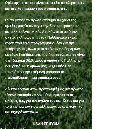
Ορέστης , οι οποίοι είναι σε στάδιο αποθεραπείας 
και δεν θα πάρουν χρόνο συμμετοχής.
Εν το μεταξύ το πρώτο επίσημο παιχνίδι της 
ομάδας μας θα είναι για την δεύτερη φάση του 
κύπελλου Ανατολικής Αττικής, μετά από την 
σχετική κλήρωση , με τον Παλληνιακό εκτός 
έδρας που είναι προγραμματισμένο για την 
Τετάρτη 6/10 , αλλά μετά από συνεννόηση των 
ομάδων ζητήθηκε από την διοργανώτρια, να γίνει 
την Κυριακή 3/10, αφού η ομάδα της Παλλήνης 
έχει ρεπό και η ομάδα μας θα ξεκινήσει το 
πιθανότερο την επόμενη βδομάδα τα 
πρωταθλήματα που συμμετέχουν.
Δίνεται λοιπόν στον προπονητή μας μια πρώτης 
τάξεως ευκαιρία να δοκιμάσει έμπρακτα τις 
σκέψεις του, για τον αγώνα του κυπέλλου και για 
το ξεκίνημα του πρωταθλήματος με ένα ποιοτικό 
και ισχυρό αντίπαλο.
ΚΑΛΗ ΕΠΙΤΥΧΙΑ