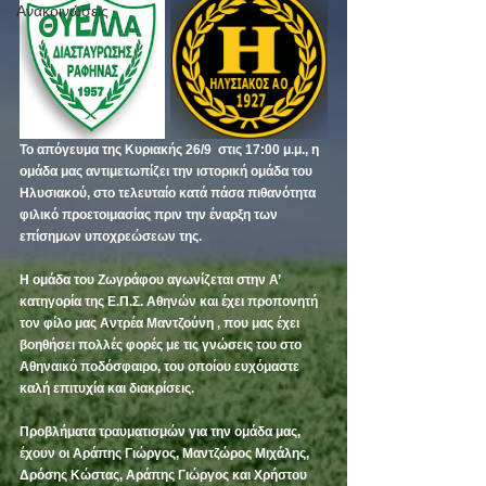
Ανακοινώσεις
Το απόγευμα της Κυριακής 26/9  στις 17:00 μ.μ., η 
ομάδα μας αντιμετωπίζει την ιστορική ομάδα του 
Ηλυσιακού, στο τελευταίο κατά πάσα πιθανότητα 
φιλικό προετοιμασίας πριν την έναρξη των 
επίσημων υποχρεώσεων της. 
Η ομάδα του Ζωγράφου αγωνίζεται στην Α’ 
κατηγορία της Ε.Π.Σ. Αθηνών και έχει προπονητή 
τον φίλο μας Αντρέα Μαντζούνη , που μας έχει 
βοηθήσει πολλές φορές με τις γνώσεις του στο 
Αθηναικό ποδόσφαιρο, του οποίου ευχόμαστε 
καλή επιτυχία και διακρίσεις. 
Προβλήματα τραυματισμών για την ομάδα μας, 
έχουν οι Αράπης Γιώργος, Μαντζώρος Μιχάλης, 
Δρόσης Κώστας, Αράπης Γιώργος και Χρήστου 