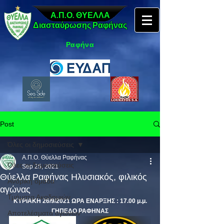
Α.Π.Ο. ΘΥΕΛΛΑ
Διασταύρωσης Ραφήνας
Ραφήνα
Post
Όλες οι δημοσιεύσεις
Α.Π.Ο. Θύελλα Ραφήνας
Όλες οι δημοσιεύσεις
Sep 25, 2021
Θύελλα Ραφήνας Ηλυσιακός, φιλικός
Ανδρική ομάδα
αγώνας
Τμήματα Ακαδημιών
ΚΥΡΙΑΚΗ 26/9/2021 ΩΡΑ ΕΝΑΡΞΗΣ : 17.00 μ.μ.
ΓΗΠΕΔΟ ΡΑΦΗΝΑΣ
Αποτελέσματα αγώνων