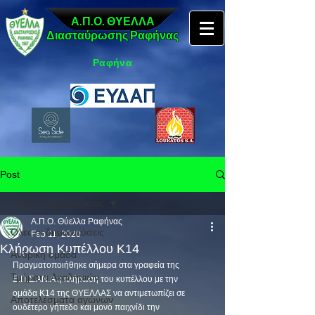
Α.Π.Ο. ΘΥΕΛΛΑ
Διασταύρωσης Ραφήνας
Ραφήνα
Post
Όλες οι δημοσιεύσεις
Α.Π.Ο. Θύελλα Ραφήνας
Όλες οι δημοσιεύσεις
Feb 11, 2020
Κλήρωση Κυπέλλου Κ14
Ανδρική ομάδα
Πραγματοποιήθηκε σήμερα στα γραφεία της 
Τμήματα Ακαδημιών
Ε.Π.Σ.ΑΝ.Α η κλήρωση του κυπέλλου με την
ομάδα Κ14 της ΘΥΕΛΛΑΣ να αντιμετωπίζει σε 
Αποτελέσματα αγώνων
ουδέτερο γήπεδο και μονό παιχνίδι την