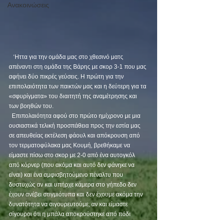
Ανακοινώσεις
   ‘Ηττα για την ομάδα μας στο χθεσινό ματς 
απέναντι στη ομάδα της Βάρης με σκορ 3-1 που μας 
αφήνει δύο πικρές γεύσεις. Η πρώτη για την 
επιπολαιότητα των παικτών μας και η δεύτερη για τα 
«σφυρίγματα» του διαιτητή της αναμέτρησης και 
των βοηθών του.
  Επιπολαιότητα αφού στο πρώτο ημίχρονο με μια 
ουσιαστικά τελική προσπάθεια προς την εστία μας 
σε απευθείας εκτέλεση φάουλ και απόκρουση από 
τον τερματοφύλακα μας Κουμή, βρεθήκαμε να 
είμαστε πίσω στο σκορ με 2-0 από ένα αυτογκόλ 
από κόρνερ (που ακόμα και αυτό δεν φάνηκε να 
είναι) και ένα αμφισβητούμενο πέναλτυ που 
δυστυχώς αν και υπήρχε κάμερα στο γήπεδο δεν 
έχουν ανέβει στιγμιότυπα και δεν έχουμε ακόμα την 
δυνατότητα να σιγουρευτούμε, αν και είμαστε 
σίγουροι ότι η μπάλα αποκρούστηκε από πόδι 