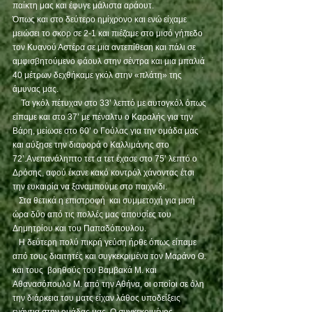
παίκτη μας και έφυγε μάλιστα αράουτ.
Όπως και στο δεύτερο ημίχρονο και ενώ είχαμε 
μειώσει το σκορ σε 2-1 και πιέζαμε στο μισό γήπεδο 
τον Κυανού Αστέρα σε μια αντεπίθεση και πάλι σε 
αμφισβητούμενο φάουλ στην σέντρα και μια μπαλιά 
40 μέτρων δεχθήκαμε γκόλ στην «πλάτη» της 
άμυνας μας.  
    Τα γκόλ πέτυχαν στο 33’ λεπτό με αυτογκόλ όπως 
είπαμε και στο 37’ με πέναλτυ ο Καραλής για την 
Βάρη, μείωσε στο 60’ ο Γούλας για την ομάδα μας 
και αύξησε την διαφορά ο Καλλιμάνης στο 
72’.Ανεπανάληπτο τετ α τετ έχασε στο 75’ λεπτό ο 
Δρόσης, αφού έκανε κακό κοντρόλ χάνοντας έτσι 
την ευκαιρία να ξαναμπούμε στο παιχνίδι.
   Στα θετικά η επιστροφή  και συμμετοχή για μισή 
ώρα δύο από τις πολλές μας απουσίες του 
Δημητρίου και του Παπαδόπουλου.  
   Η δεύτερη πολύ πικρή γεύση ήρθε όπως είπαμε 
από τους διαιτητές και συγκεκριμένα τον Μαράνο Θ. 
και τους 
βοηθούς του Βαμβακά Μ. και 
Αθανασόπουλο Μ. από την Αθήνα, οι οποίοι σε όλη 
την διάρκεια του ματς είχαν λάθος υποδείξεις 