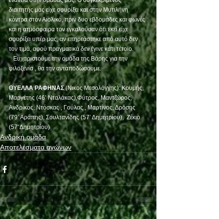
ενάντια στην ομάδας μας. Ο συγκεκριμένος 
διαιτητής μας είχε σφυρίξει και στην Μυτιλήνη 
κόντρα στον Αιολικό, πριν δυο εβδομάδες και φωνές 
και η ατμόσφαιρα τον εγκαλούσαν ότι εκεί είχε 
σφυρίξει υπέρ μας, αν επηρεάστηκε από αυτό δεν 
τον τιμά, αφού πραγματικά δεν έγινε κάτι τέτοιο.
   Ευχαριστούμε την ομάδα της Βάρης για την 
φιλοξενία , θα την ανταποδώσουμε.
ΘΥΕΛΛΑ ΡΑΦΗΝΑΣ
 (Νικος Μεσολόγγης): Κουμής, 
Μαργέτης (46’ Νταλάκας),Φύτρος, Μαντζώρος, 
Ανδρίκος, Ντόσκας , Γούλας , Μαρτίνος, Δρόσης 
(79’ Αράπης), Σουλτανίδης (57’ Δημητρίου),  Ζέκιο 
(57' Δημητρίου)
Ανδρική ομάδα
Αποτελέσματα αγώνων