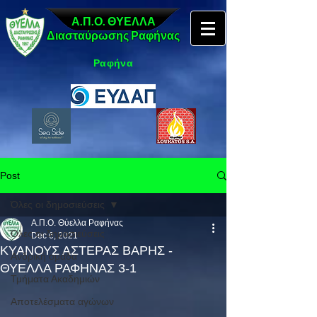
Α.Π.Ο. ΘΥΕΛΛΑ
Διασταύρωσης Ραφήνας
Ραφήνα
Post
Όλες οι δημοσιεύσεις
Α.Π.Ο. Θύελλα Ραφήνας
Όλες οι δημοσιεύσεις
Dec 6, 2021
ΚΥΑΝΟΥΣ ΑΣΤΕΡΑΣ ΒΑΡΗΣ -
Ανδρική ομάδα
ΘΥΕΛΛΑ ΡΑΦΗΝΑΣ 3-1
Τμήματα Ακαδημιών
Αποτελέσματα αγώνων