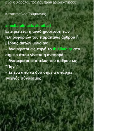
είναι ο Χαράλαμπος Λάμπρου (Δωδεκανήσου). 
Κωνσταντίνος Τούμπανος 
#thiellarafinasfc
#football
Επιτρέπεται η αναδημοσίευση των 
πληροφοριών του παραπάνω άρθρου ή 
μέρους αυτών μόνο αν:
– Αναφέρεται ως πηγή το 
thiellafc.gr
 στο 
σημείο όπου γίνεται η αναφορά.
– Αναφέρεται στο τέλος του άρθρου ως 
“Πηγή”
– Σε ένα από τα δύο σημεία υπάρχει 
ενεργός σύνδεσμος