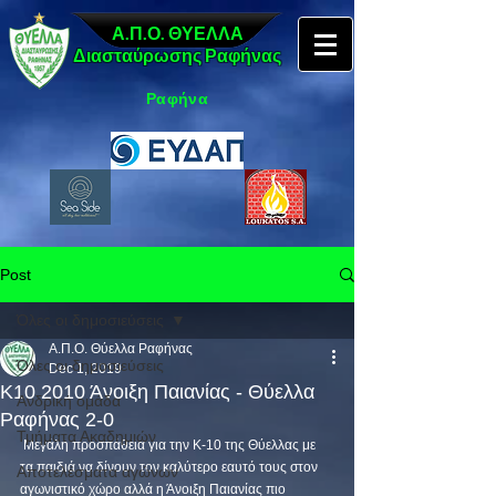
Α.Π.Ο. ΘΥΕΛΛΑ
Διασταύρωσης Ραφήνας
Ραφήνα
Post
Όλες οι δημοσιεύσεις
Α.Π.Ο. Θύελλα Ραφήνας
Όλες οι δημοσιεύσεις
Dec 1, 2019
Κ10 2010 Άνοιξη Παιανίας - Θύελλα
Ανδρική ομάδα
Ραφήνας 2-0
Τμήματα Ακαδημιών
 Μεγάλη προσπάθεια για την Κ-10 της Θύελλας με 
τα παιδιά να δίνουν τον καλύτερο εαυτό τους στον 
Αποτελέσματα αγώνων
αγωνιστικό χώρο αλλά η Άνοιξη Παιανίας πιο 