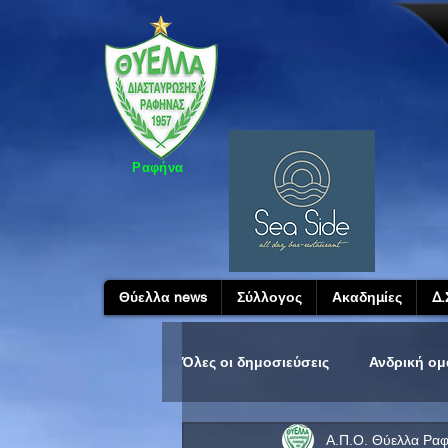
Ραφήνα
Θύελλα news
Σύλλογος
Ακαδημίες
Δ.
Όλες οι δημοσιεύσεις
Ανδρική ο
Α.Π.Ο. Θύελλα Ρα