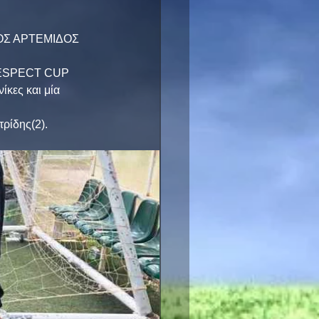
ΟΣ ΑΡΤΕΜΙΔΟΣ 
 RESPECT CUP 
κες και μία 
ρίδης(2).