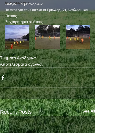
Ανακοινώσεις
επικράτησε με σκορ 4-2.
Τα γκολ για την Θύελλα οι Γρυλλης (2), Αντώνιου και 
Πετσας.
Συγχαρητήρια σε όλους.
Τμήματα Ακαδημιών
Αποτελέσματα αγώνων
See All
Recent Posts