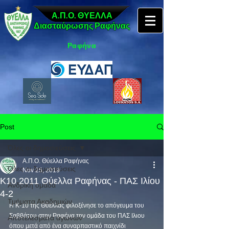
Α.Π.Ο. ΘΥΕΛΛΑ
Διασταύρωσης Ραφήνας
Ραφήνα
Post
Όλες οι δημοσιεύσεις
Α.Π.Ο. Θύελλα Ραφήνας
Όλες οι δημοσιεύσεις
Nov 25, 2019
Κ10 2011 Θύελλα Ραφήνας - ΠΑΣ Ιλίου
Ανδρική ομάδα
4-2
Τμήματα Ακαδημιών
Η Κ-10 της Θύελλας φιλοξένησε το απόγευμα του 
Σαββάτου στην Ραφήνα την ομάδα του ΠΑΣ Ιλιου 
Αποτελέσματα αγώνων
όπου μετά από ένα συναρπαστικό παιχνίδι 