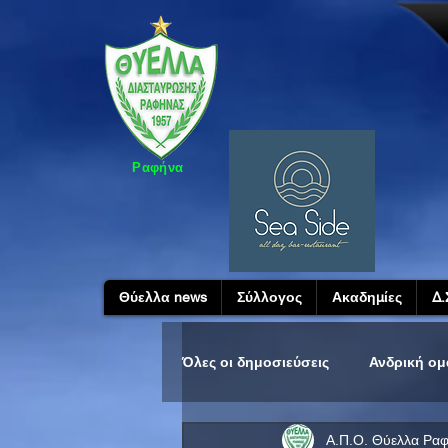
Ραφήνα
Θύελλα news
Σύλλογος
Ακαδημίες
Δ.
Όλες οι δημοσιεύσεις
Ανδρική ο
Α.Π.Ο. Θύελλα Ρα