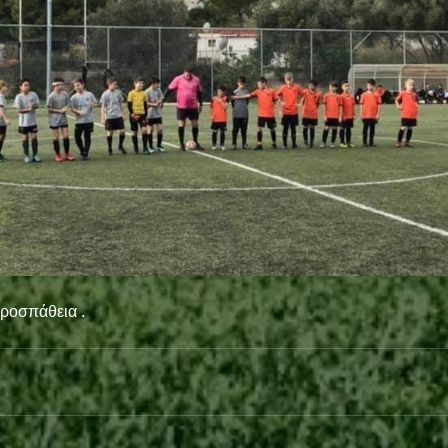
ροσπάθεια . 