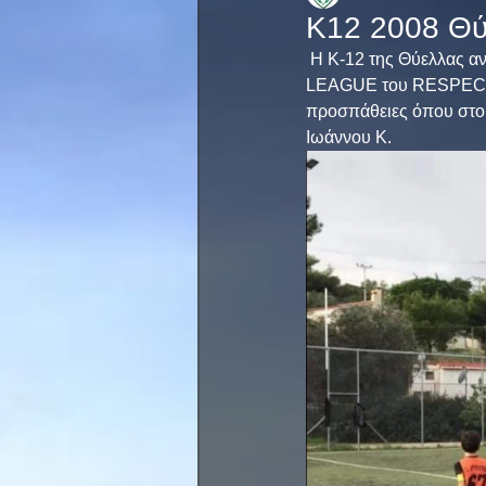
Κ12 2008 Θύ
 Η Κ-12 της Θύελλας αντιμετώπισε την Αργυρούπολη, ίσως την καλύτερη ομάδα του ομίλου ΤΟP 
LEAGUE του RESPECT C
προσπάθειες όπου στο τ
Ιωάννου Κ.