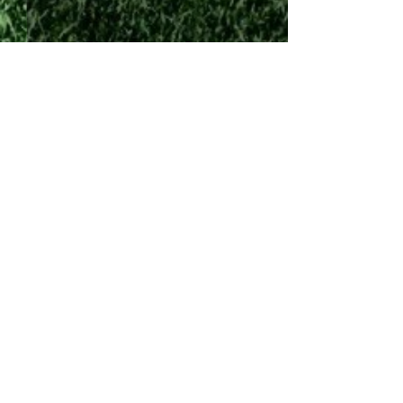
Comments
Commenting on this post isn't
Πρώτη παράσταση
Στο πλευρό της 
available anymore. Contact the
μπροστά στον κόσμο της!
και τη νέα σεζόν
site owner for more info.
Ανδρέας Πισκοπ