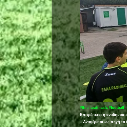
#thiellarafinasfc
#football
Επιτρέπεται η αναδημοσί
– Αναφέρεται ως πηγή το t