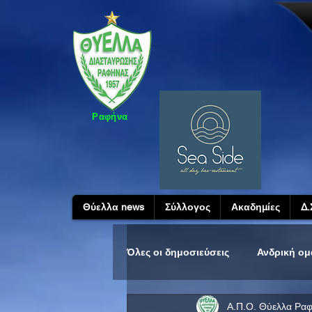
Ραφήνα
Θύελλα news
Σύλλογος
Ακαδημίες
Δ.
Όλες οι δημοσιεύσεις
Ανδρική ο
Α.Π.Ο. Θύελλα Ρα