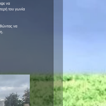
ιψε να 
τερή του γωνία 
αθώντας να 
η.