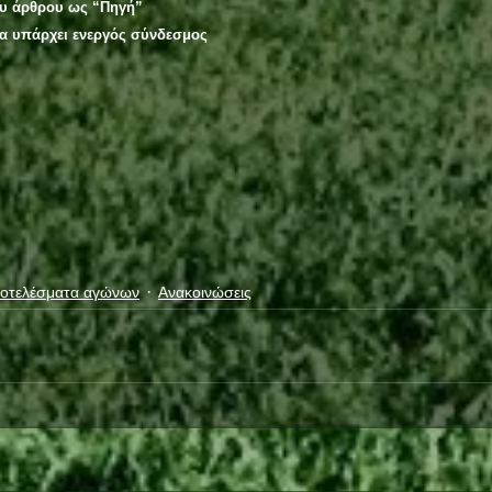
ου άρθρου ως “Πηγή”
ία υπάρχει ενεργός σύνδεσμος
οτελέσματα αγώνων
Ανακοινώσεις