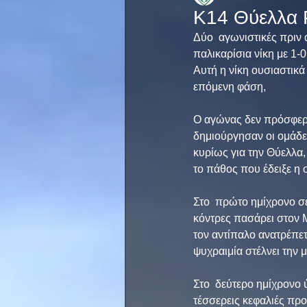
Κ14 Θύελλα 
Δύο  αγωνιστικές πριν 
παλικαρίσια νίκη με 1-
Αυτή η νίκη ουσιαστικά
επόμενη φάση, 
Ο αγώνας δεν πρόσφερε 
δημιούργησαν οι ομάδες
κυρίως για την Θύελλα
το πάθος που έδειξε η 
Στο  πρώτο ημίχρονο σε
κόντρες πασάρει στον Μ
τον αντίπαλο ανατρέπετ
ψυχραιμία στέλνει την 
Στο  δεύτερο ημίχρονο ύ
τέσσερεις κεφαλιές προ