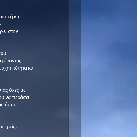
ατική και 
ν.
γεί στην 
που 
αφέροντος, 
αχητικότητα και 
τας όλες τις 
ου να περάσει 
ου όπου 
ε τρείς-