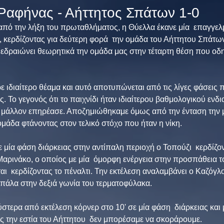
Ραφήνας - Αήττητος Σπάτων 1-0
από την λήξη του πρωταθλήματος, η Θύελλα έκανε μία  επαγγελμ
0, κερδίζοντας για δεύτερη φορά  την ομάδα του Αήττητου Σπάτω
 εδραιώνει θεωρητικά την ομάδα μας στην τέταρτη θέση που οδη
ιδιαίτερο θέαμα και αυτό αποτυπώνεται από τις λίγες φάσεις 
. Το γεγονός ότι το παιχνίδι ήταν ιδιαίτερου βαθμολογικού ενδι
, μάλλον επηρέασε. Αποζημιώθηκαμε όμως από την ένταση την μ
ομάδα φτάνοντας στον τελικό στόχο που ήταν η νίκη.
 μία φάση διάρκειας στην αντίπαλη περιοχή ο Τοπούζι  κερδίζον
αρινάκο, ο οποίος με μία  όμορφη ενέργεια στην προσπάθεια τ
αι  κερδίζοντας το πέναλτι. Την εκτέλεση αναλαμβάνει ο Καζόγλ
μπάλα στην δεξιά γωνία του τερματοφύλακα.
στερα από εκτέλεση κόρνερ στο 10' σε μία φάση  διάρκειας και μ
ς την εστία του Αήττητου  δεν μπορέσαμε να σκοράρουμε.