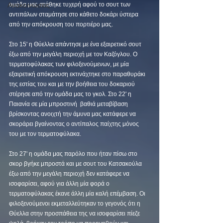
Ανακοινώσεις
ομάδα μας στάθηκε τυχερή αφού το σουτ των 
αντιπάλων σταμάτησε στο κάθετο δοκάρι ύστερα 
από την απόκρουση του πορτιέρο μας.
Στο 15' η Θύελλα απάντησε με ένα εξαιρετικό σουτ 
έξω από την μεγάλη περιοχή με τον Καζόγλου. Ο 
τερματοφύλακας των φιλοξενούμενων, με μία 
εξαιρετική απόκρουση εκτινάχτηκε στο παραθυράκι 
της εστίας του και με την βοήθεια του δοκαριού 
στέρησε από την ομάδα μας το γκολ. Στο 22' η 
Παιανία σε μία μπροστινή  βαθιά μεταβίβαση 
βρίσκοντας ανοιχτή την άμυνα μας κατάφερε να 
σκοράρει βγαίνοντας ο αντίπαλος παίχτης μόνος 
του με τον τερματοφύλακα. 
Στο 27' η ομάδα μας παρόλο που ήταν πίσω στο 
σκορ βγήκε μπροστά και με σουτ του Κατσακούλα 
έξω από την μεγάλη περιοχή δεν κατάφερε να 
ισοφαρίσει, αφού για άλλη μία φορά ο 
τερματοφύλακας έκανε άλλη μία καλή επέμβαση. Οι 
φιλοξενούμενοι εκμεταλλεύτηκαν το γεγονός ότι η 
Θύελλα στην προσπάθεια της να ισοφαρίσει πίεζε 