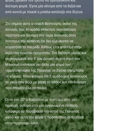
ψηλά, βρήκαν τον τρόπο να προηγηθούν και 
δεύτερη φορά. Έγινε μία σέντρα από τα δεξιά και 
από κοντά με πλασέ η μπάλα κατέληξε στα δίχτυα. 
Στο σημείο αυτό ο coach Βεντούρης έκανε της 
αλλαγές του. Η ομάδα απέκτησε περισσότερη 
ταχύτητα και δύναμη στα άκρα δίνοντας στον 
αντίπαλο την αίσθηση ότι δεν είχε σκοπό να 
παρατήσει το παιχνίδι. Κάπως έτσι φτάσαμε στην 
λήξη του πρώτου ημιχρόνου. Στο δεύτερο μέρος και 
συγκεκριμένα στο 5' ένα δυνατό συρτό σουτ του 
Μπασινά ανάγκασε για άλλη μια φορά τον 
τερματοφύλακα της Παιανίας να βγάλει την μπάλα 
σε κόρνερ. Ήταν φανερό ότι η ομάδα μας κυνηγούσε 
το γκολ που άξιζε με βάση το πάθος και την δύναμη 
που έπαιξαν όλα τα παιδιά. 
Ούτε στο 20' ο Καζόγλου με σουτ έξω από την 
περιοχή, ύστερα από μία οργανωμένη επίθεση, 
κατάφερε να παραβιάσει την εστία της Παιανίας 
αφού και αυτή την φορά η προσπάθεια σταμάτησε 
στον τερματοφύλακα. 