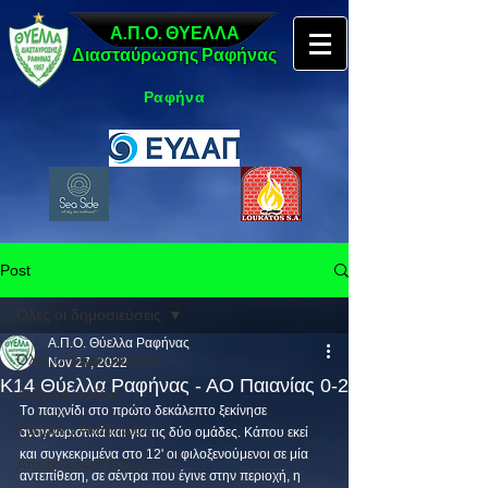
Α.Π.Ο. ΘΥΕΛΛΑ
Διασταύρωσης Ραφήνας
Ραφήνα
Post
Όλες οι δημοσιεύσεις
Α.Π.Ο. Θύελλα Ραφήνας
Όλες οι δημοσιεύσεις
Nov 27, 2022
Κ14 Θύελλα Ραφήνας - ΑΟ Παιανίας 0-2
Ανδρική ομάδα
Tο παιχνίδι στο πρώτο δεκάλεπτο ξεκίνησε 
Τμήματα Ακαδημιών
αναγνωριστικά και για τις δύο ομάδες. Κάπου εκεί 
και συγκεκριμένα στο 12' οι φιλοξενούμενοι σε μία 
Αποτελέσματα αγώνων
αντεπίθεση, σε σέντρα που έγινε στην περιοχή, η 