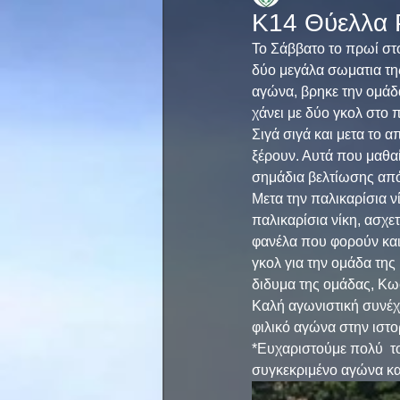
Κ14 Θύελλα 
Το Σάββατο το πρωί στ
δύο μεγάλα σωματια της
αγώνα, βρηκε την ομάδα
χάνει με δύο γκολ στο 
Σιγά σιγά και μετα το 
ξέρουν. Αυτά που μαθα
σημάδια βελτίωσης από
Μετα την παλικαρίσια ν
παλικαρίσια νίκη, ασχετ
φανέλα που φορούν και 
γκολ για την ομάδα της
διδυμα της ομάδας, Κωσ
Καλή αγωνιστική συνέχ
φιλικό αγώνα στην ιστο
*Ευχαριστούμε πολύ  το
συγκεκριμένο αγώνα και