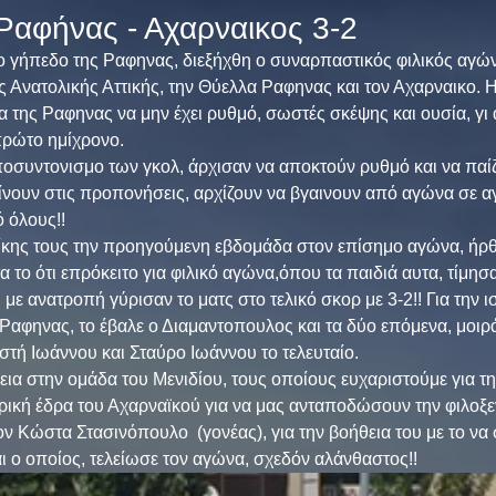
Ραφήνας - Αχαρναικος 3-2
ο γήπεδο της Ραφηνας, διεξήχθη ο συναρπαστικός φιλικός αγώ
 Ανατολικής Αττικής, την Θύελλα Ραφηνας και τον Αχαρναικο. Η
 της Ραφηνας να μην έχει ρυθμό, σωστές σκέψης και ουσία, γι 
πρώτο ημίχρονο.
αποσυντονισμο των γκολ, άρχισαν να αποκτούν ρυθμό και να παί
ίνουν στις προπονήσεις, αρχίζουν να βγαινουν από αγώνα σε α
 όλους!!
ίκης τους την προηγούμενη εβδομάδα στον επίσημο αγώνα, ήρθε
α το ότι επρόκειτο για φιλικό αγώνα,όπου τα παιδιά αυτα, τίμησ
με ανατροπή γύρισαν το ματς στο τελικό σκορ με 3-2!! Για την ι
 Ραφηνας, το έβαλε ο Διαμαντοπουλος και τα δύο επόμενα, μοιρ
τή Ιωάννου και Σταύρο Ιωάννου το τελευταίο.
εια στην ομάδα του Μενιδίου, τους οποίους ευχαριστούμε για τ
ρική έδρα του Αχαρναϊκού για να μας ανταποδώσουν την φιλοξε
ν Κώστα Στασινόπουλο  (γονέας), για την βοήθεια του με το να 
 ο οποίος, τελείωσε τον αγώνα, σχεδόν αλάνθαστος!! 