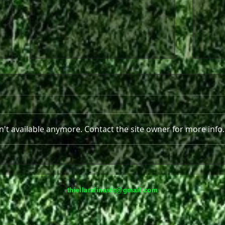
End of an era...
't available anymore. Contact the site owner for more info.
Συλλ
thiellarafinasfc@gmail.com