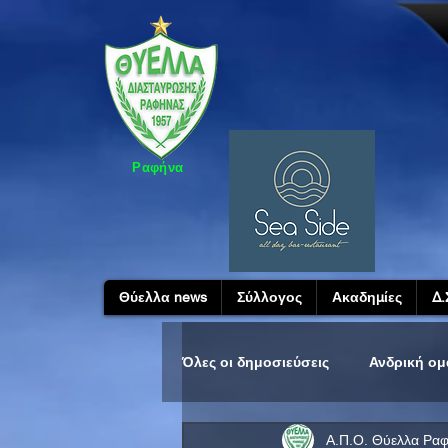
Ραφήνα
Θύελλα news
Σύλλογος
Ακαδημίες
Δ.
Όλες οι δημοσιεύσεις
Ανδρική ο
Α.Π.Ο. Θύελλα Ρα