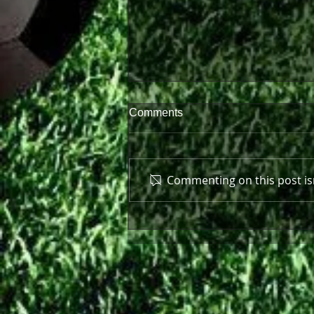
Comments
Commenting on this post isn
Περαστικά, Παύλο!