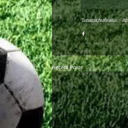
Τμήματα Ακαδημιών
Απ
Recent Posts