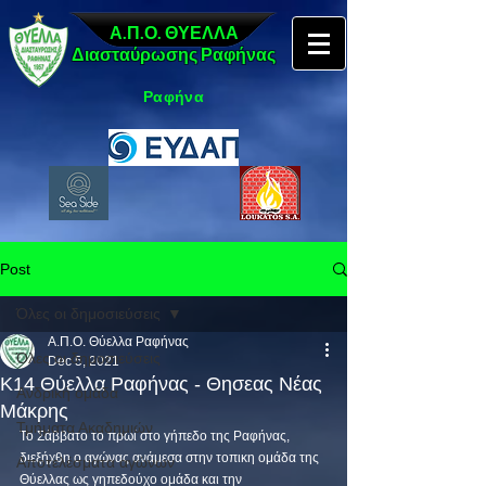
Α.Π.Ο. ΘΥΕΛΛΑ
Διασταύρωσης Ραφήνας
Ραφήνα
Post
Όλες οι δημοσιεύσεις
Α.Π.Ο. Θύελλα Ραφήνας
Όλες οι δημοσιεύσεις
Dec 5, 2021
Κ14 Θύελλα Ραφήνας - Θησεας Νέας
Ανδρική ομάδα
Μάκρης
Τμήματα Ακαδημιών
Το Σάββατο το πρωί στο γήπεδο της Ραφήνας, 
διεξήχθη ο αγώνας ανάμεσα στην τοπικη ομάδα της 
Αποτελέσματα αγώνων
Θύελλας ως γηπεδούχο ομάδα και την 