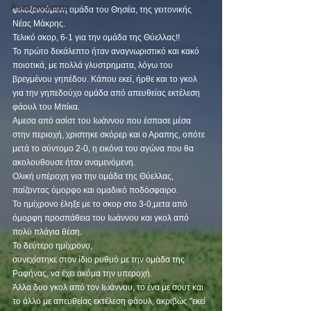
Ανακοινώσεις
φιλοξενούμενη ομάδα του Θησέα, της γειτονικής 
Νέας Μάκρης.
Τελικό σκορ, 6-1 για την ομάδα της Θύελλας!!
Το πρώτο δεκάλεπτο ήταν αναγνωριστικό και κακό 
ποιοτικά, με πολλά γλυστρηματα, λόγω του 
βρεγμένου γηπέδου. Κάπου εκεί, ήρθε και το γκολ 
για την γηπεδούχο ομάδα από απευθείας εκτέλεση 
φάουλ του Μπίκα.
Αμεσα από ασίστ του Ιωάννου που έσπασε μέσα 
στην περιοχή, χριστηκε σκόρερ και ο Αραπης, οπότε 
μετά το σύντομο 2-0, η εικόνα του αγώνα που θα 
ακολουθουσε ήταν αναμενόμενη.
Ολική υπέροχη για την ομάδα της Θύελλας, 
παίζοντας όμορφο και ομαδικό ποδόσφαιρο.
Το ημίχρονο έληξε με το σκορ στο 3-0,μετα από 
όμορφη προσπάθεια του Ιωάννου και γκολ από 
πολύ πλάγια θέση.
Το δεύτερο ημίχρονο,
συνεχίστηκε στον ίδιο ρυθμό με την ομάδα της 
Ραφήνας, να έχει ακόμα την υπεροχή.
Άλλα δυο γκολ από τον Ιωάννου, το ένα με σουτ και 
το άλλο με απευθείας εκτέλεση φάουλ, ακριβώς "εκεί 