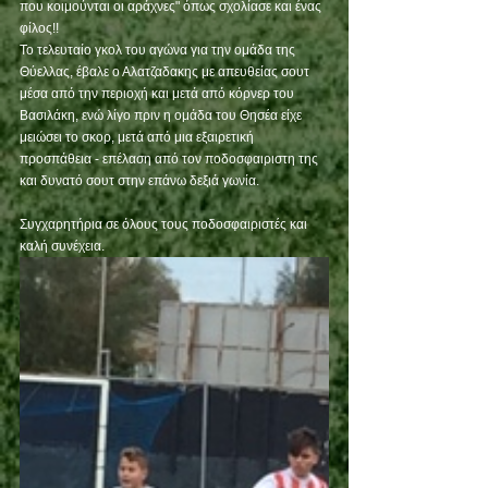
που κοιμούνται οι αράχνες" όπως σχολίασε και ένας 
φίλος!!
Το τελευταίο γκολ του αγώνα για την ομάδα της 
Θύελλας, έβαλε ο Αλατζαδακης με απευθείας σουτ 
μέσα από την περιοχή και μετά από κόρνερ του 
Βασιλάκη, ενώ λίγο πριν η ομάδα του Θησέα είχε 
μειώσει το σκορ, μετά από μια εξαιρετική 
προσπάθεια - επέλαση από τον ποδοσφαιριστη της 
και δυνατό σουτ στην επάνω δεξιά γωνία. 
Συγχαρητήρια σε όλους τους ποδοσφαιριστές και 
καλή συνέχεια.