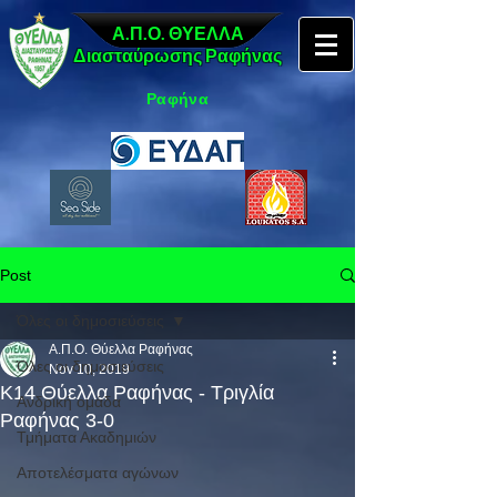
Α.Π.Ο. ΘΥΕΛΛΑ
Διασταύρωσης Ραφήνας
Ραφήνα
Post
Όλες οι δημοσιεύσεις
Α.Π.Ο. Θύελλα Ραφήνας
Όλες οι δημοσιεύσεις
Nov 10, 2019
Κ14 Θύελλα Ραφήνας - Τριγλία
Ανδρική ομάδα
Ραφήνας 3-0
Τμήματα Ακαδημιών
Αποτελέσματα αγώνων