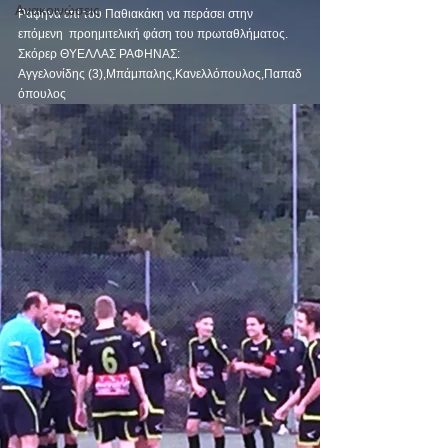
Ανακοινώσεις
Ραφήνα επί του Παθιακάκη να περάσει στην 
επόμενη  προημιτελική φάση του πρωταθλήματος.
Σκόρερ ΘΥΕΛΛΑΣ ΡΑΦΗΝΑΣ: 
Aγγελονίδης (3),Μπάμπαλης,Κανελλόπουλος,Παπαδ
όπουλος