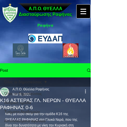
Α.Π.Ο. ΘΥΕΛΛΑ
Διασταύρωσης Ραφήνας
Ραφήνα
Post
Όλες οι δημοσιεύσεις
Α.Π.Ο. Θύελλα Ραφήνας
Όλες οι δημοσιεύσεις
Mar 9, 2020
Κ16 ΑΣΤΕΡΑΣ ΓΛ. ΝΕΡΩΝ - ΘΥΕΛΛΑ
Ανδρική ομάδα
ΡΑΦΗΝΑΣ 0-6
Τμήματα Ακαδημιών
Νίκη με ευρύ σκορ για την ομάδα Κ16 της 
ΘΥΕΛΛΑΣ ΡΑΦΗΝΑΣ στα Γλυκά Νερά, που της 
Αποτελέσματα αγώνων
δίνει την δυνατότητα με νίκη την Κυριακή στη 