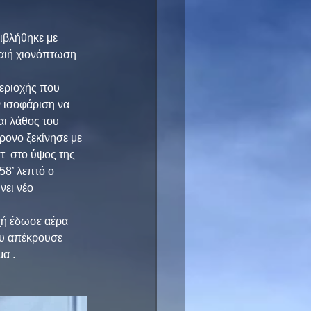
ιβλήθηκε με 
ραιή χιονόπτωση 
εριοχής που 
 ισοφάριση να 
αι λάθος του 
ρονο ξεκίνησε με 
τ  στο ύψος της 
8’ λεπτό ο 
νει νέο 
χή έδωσε αέρα 
αου απέκρουσε 
α . 