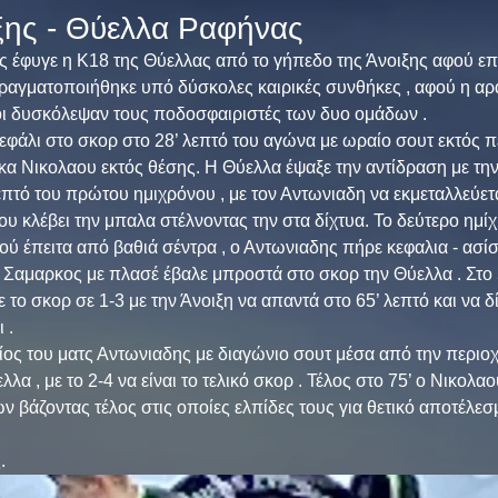
ξης - Θύελλα Ραφήνας
ης έφυγε η Κ18 της Θύελλας από το γήπεδο της Άνοιξης αφού επ
 πραγματοποιήθηκε υπό δύσκολες καιρικές συνθήκες , αφού η α
οι δυσκόλεψαν τους ποδοσφαιριστές των δυο ομάδων .
εφάλι στο σκορ στο 28’ λεπτό του αγώνα με ωραίο σουτ εκτός π
κα Νικολαου εκτός θέσης. Η Θύελλα έψαξε την αντίδραση με την
λεπτό του πρώτου ημιχρόνου , με τον Αντωνιαδη να εκμεταλλεύετ
ου κλέβει την μπαλα στέλνοντας την στα δίχτυα. Το δεύτερο ημίχ
ού έπειτα από βαθιά σέντρα , ο Αντωνιαδης πήρε κεφαλια - ασίσ
 Σαμαρκος με πλασέ έβαλε μπροστά στο σκορ την Θύελλα . Στο 5
το σκορ σε 1-3 με την Άνοιξη να απαντά στο 65’ λεπτό και να δί
 .
ίος του ματς Αντωνιαδης με διαγώνιο σουτ μέσα από την περιο
λα , με το 2-4 να είναι το τελικό σκορ . Τέλος στο 75’ ο Νικολ
 βάζοντας τέλος στις οποίες ελπίδες τους για θετικό αποτέλεσμ
. 