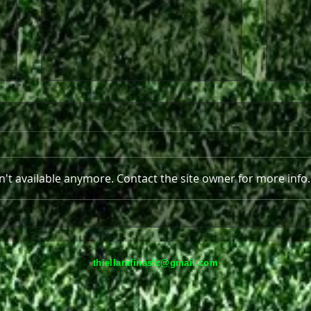
End of an era...
't available anymore. Contact the site owner for more info.
Συλλ
thiellarafinasfc@gmail.com