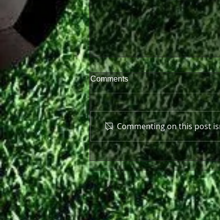
Comments
Commenting on this post isn
Περαστικά, Παύλο!