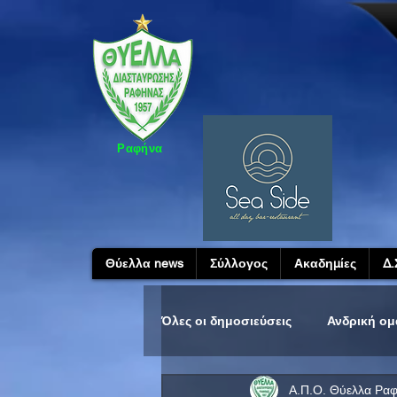
Ραφήνα
Θύελλα news
Σύλλογος
Ακαδημίες
Δ.
Όλες οι δημοσιεύσεις
Ανδρική ο
Α.Π.Ο. Θύελλα Ρα