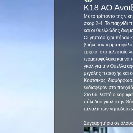
Κ18 ΑΟ Άνοι
Με το τρίποντο της νίκ
σκορ 2-4. Το παιχνίδι
και οι θυελλώδης άνεμ
Οι γηπεδούχοι πήραν κ
βρήκε τον τερματοφύλα
έρχεται στο τελευταίο 
τερματοφύλακα και να τ
γκολ για την Θύελλα αφ
μεγάλης περιοχής και ο
Κουτσικος  διαμόρφωσε 
ενδιαφέρον στο παιχνίδι
Στο 66’ λεπτό ο κορυφα
πάλι δυο γκολ στην Θύελ
πέναλτι των γηπεδούχων
Συγχαρητήρια σε όλους