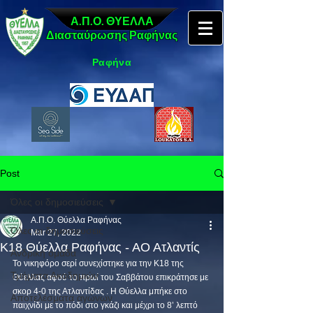
Α.Π.Ο. ΘΥΕΛΛΑ
Διασταύρωσης Ραφήνας
Ραφήνα
Post
Όλες οι δημοσιεύσεις
Α.Π.Ο. Θύελλα Ραφήνας
Όλες οι δημοσιεύσεις
Mar 27, 2022
Κ18 Θύελλα Ραφήνας - ΑΟ Ατλαντίς
Ανδρική ομάδα
Το νικηφόρο σερί συνεχίστηκε για την Κ18 της 
Τμήματα Ακαδημιών
Θύελλας αφού το πρωί του Σαββάτου επικράτησε με 
σκορ 4-0 της Ατλαντίδας . Η Θύελλα μπήκε στο 
Αποτελέσματα αγώνων
παιχνίδι με το πόδι στο γκάζι και μέχρι το 8’ λεπτό 