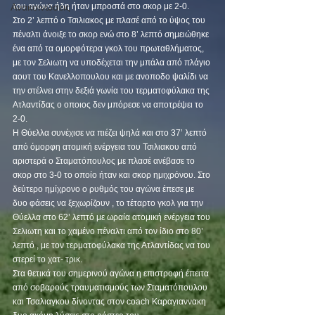
Ανακοινώσεις
του αγώνα ήδη ήταν μπροστά στο σκορ με 2-0.
Στο 2’ λεπτό ο Τσιλιακος με πλασέ από το ύψος του 
πέναλτι άνοιξε το σκορ ενώ στο 8’ λεπτό σημειώθηκε 
ένα από τα ομορφότερα γκολ του πρωταθλήματος, 
με τον Σελιωτη να υποδέχεται την μπάλα από πλάγιο 
αουτ του Κανελλοπουλου και με ανοποδο ψαλίδι να 
την στέλνει στην δεξιά γωνία του τερματοφύλακα της 
Ατλαντίδας ο οποιος δεν μπόρεσε να αποτρέψει το 
2-0.
Η Θύελλα συνέχισε να πιέζει ψηλά και στο 37’ λεπτό 
από όμορφη ατομική ενέργεια του Τσιλιακου από 
αριστερά ο Σταματόπουλος με πλασέ ανέβασε το 
σκορ στο 3-0 το οποίο ήταν και σκορ ημιχρόνου. Στο 
δεύτερο ημίχρονο ο ρυθμός του αγώνα έπεσε με 
δυο φάσεις να ξεχωρίζουν , το τέταρτο γκολ για την 
Θύελλα στο 62’ λεπτό με ωραία ατομική ενέργεια του 
Σελιωτη και το χαμένο πέναλτι από τον ίδιο στο 80’ 
λεπτό , με τον τερματοφύλακα της Ατλαντίδας να του 
στερεί το χατ- τρικ.
Στα θετικά του σημερινού αγώνα η επιστροφή έπειτα 
από σοβαρούς τραυματισμούς των Σταματόπουλου 
και Τσαλιαγκου δίνοντας στον coach Καραγιαννακη 